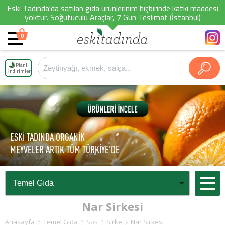
Eski Tadında'da satılan gıda ürünlerinim hiçbirinde katkı maddesi
yoktur. Soğutuculu Araçlar, 7 Gün Teslimat (İstanbul)
0
Planlı
İndirimler
ESKİ TADINDA ORGANİK
MEYVELER ARTIK TÜM TÜRKİYE'DE
Nar Sirkesi
Anasayfa
Temel Gıda
Sos
Sirke
Nar Sirkesi