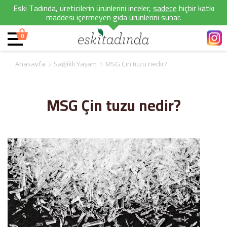
Eski Tadında, üreticilerin ürünlerini inceler,
sadece
hiçbir katkı
maddesi içermeyen gıda ürünlerini sunar.
0
Anasayfa
Sağlıklı Yaşam
MSG Çin tuzu nedir?
MSG Çin tuzu nedir?