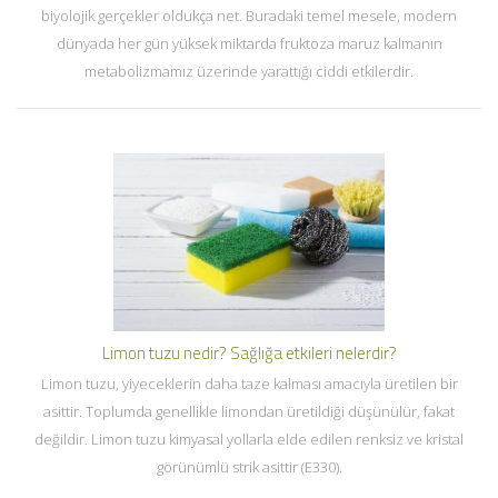
biyolojik gerçekler oldukça net. Buradaki temel mesele, modern
dünyada her gün yüksek miktarda fruktoza maruz kalmanın
metabolizmamız üzerinde yarattığı ciddi etkilerdir.
Limon tuzu nedir? Sağlığa etkileri nelerdir?
Limon tuzu, yiyeceklerin daha taze kalması amacıyla üretilen bir
asittir. Toplumda genellikle limondan üretildiği düşünülür, fakat
değildir. Limon tuzu kimyasal yollarla elde edilen renksiz ve kristal
görünümlü strik asittir (E330).