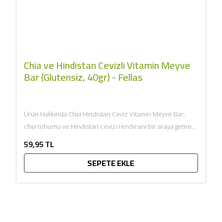
Chia ve Hindistan Cevizli Vitamin Meyve
Bar (Glutensiz, 40gr) - Fellas
Ürün Hakkında Chia Hindistan Ceviz Vitamin Meyve Bar,
chia tohumu ve Hindistan cevizi rendesini bir araya getiren,
bar...
59,95 TL
SEPETE EKLE