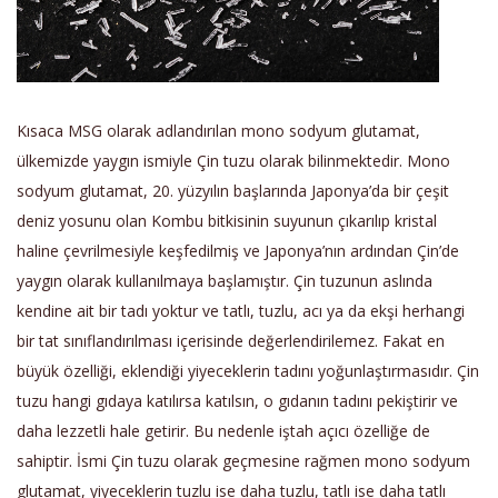
Kısaca MSG olarak adlandırılan mono sodyum glutamat,
ülkemizde yaygın ismiyle Çin tuzu olarak bilinmektedir. Mono
sodyum glutamat, 20. yüzyılın başlarında Japonya’da bir çeşit
deniz yosunu olan Kombu bitkisinin suyunun çıkarılıp kristal
haline çevrilmesiyle keşfedilmiş ve Japonya’nın ardından Çin’de
yaygın olarak kullanılmaya başlamıştır. Çin tuzunun aslında
kendine ait bir tadı yoktur ve tatlı, tuzlu, acı ya da ekşi herhangi
bir tat sınıflandırılması içerisinde değerlendirilemez. Fakat en
büyük özelliği, eklendiği yiyeceklerin tadını yoğunlaştırmasıdır. Çin
tuzu hangi gıdaya katılırsa katılsın, o gıdanın tadını pekiştirir ve
daha lezzetli hale getirir. Bu nedenle iştah açıcı özelliğe de
sahiptir. İsmi Çin tuzu olarak geçmesine rağmen mono sodyum
glutamat, yiyeceklerin tuzlu ise daha tuzlu, tatlı ise daha tatlı