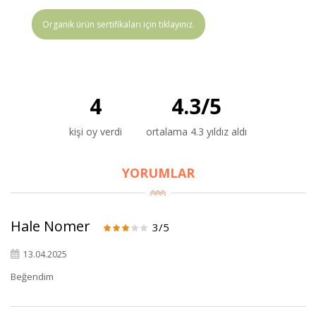
Organik ürün sertifikaları için tıklayınız.
4
4.3
/
5
kişi oy verdi
ortalama 4.3 yıldız aldı
YORUMLAR
Hale Nomer
3/5
13.04.2025
Beğendim