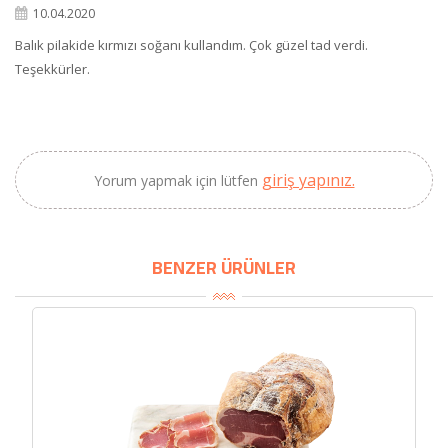
10.04.2020
SEPETE EKLE
Balık pilakide kırmızı soğanı kullandım. Çok güzel tad verdi.
Teşekkürler.
giriş yapınız.
Yorum yapmak için lütfen
BENZER ÜRÜNLER