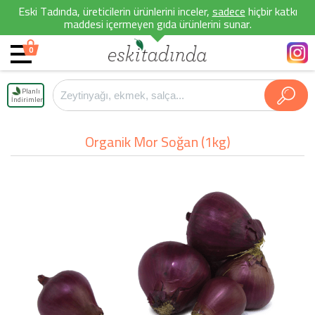
Eski Tadında, üreticilerin ürünlerini inceler,
sadece
hiçbir katkı
maddesi içermeyen gıda ürünlerini sunar.
0
Planlı
İndirimler
Organik Mor Soğan (1kg)