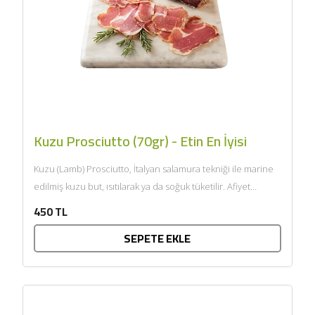
Kuzu Prosciutto (70gr) - Etin En İyisi
Kuzu (Lamb) Prosciutto, İtalyan salamura tekniği ile marine
edilmiş kuzu but, ısıtılarak ya da soğuk tüketilir. Afiyet
olsun....
450 TL
SEPETE EKLE