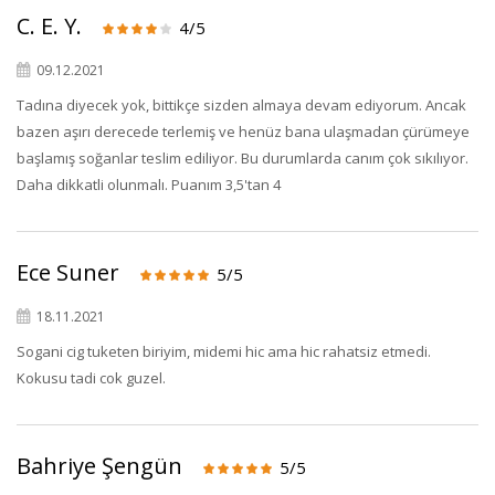
C. E. Y.
4/5
09.12.2021
Tadına diyecek yok, bittikçe sizden almaya devam ediyorum. Ancak
bazen aşırı derecede terlemiş ve henüz bana ulaşmadan çürümeye
başlamış soğanlar teslim ediliyor. Bu durumlarda canım çok sıkılıyor.
Daha dikkatli olunmalı. Puanım 3,5'tan 4
×
Ece Suner
5/5
BU HAFTANIN PLANLI İNDİRİMİ
18.11.2021
2690,00 TL
Sogani cig tuketen biriyim, midemi hic ama hic rahatsiz etmedi.
Kaan Olgun Hasat
2071,30 TL
Kokusu tadi cok guzel.
Naturel Sızma
Zeytinyağı (5lt, Soğuk
Sıkım) - Bilgem
Bahriye Şengün
Zeytincilik
5/5