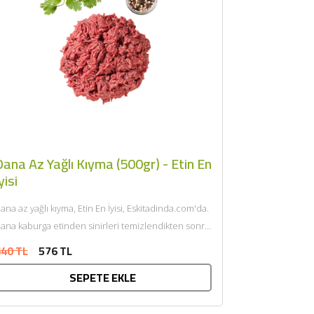
ana Az Yağlı Kıyma (500gr) - Etin En
yisi
ana az yağlı kıyma, Etin En İyisi, Eskitadinda.com'da.
ana kaburga etinden sinirleri temizlendikten sonra
endi yağı ile çift...
40 TL
576 TL
SEPETE EKLE