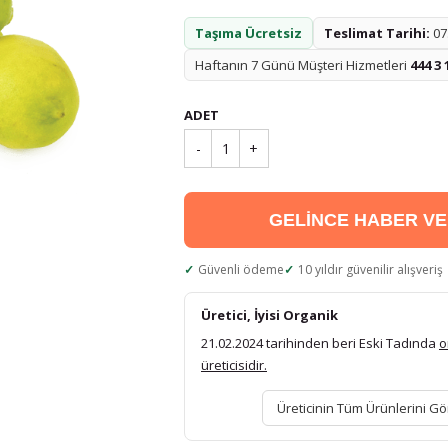
Taşıma Ücretsiz
Teslimat Tarihi:
07.
Haftanın 7 Günü Müşteri Hizmetleri
444 3 
ADET
-
1
+
GELİNCE HABER V
Güvenli ödeme
10 yıldır güvenilir alışveriş
Üretici, İyisi Organik
21.02.2024 tarihinden beri Eski Tadında
o
üreticisidir.
Üreticinin Tüm Ürünlerini Gö