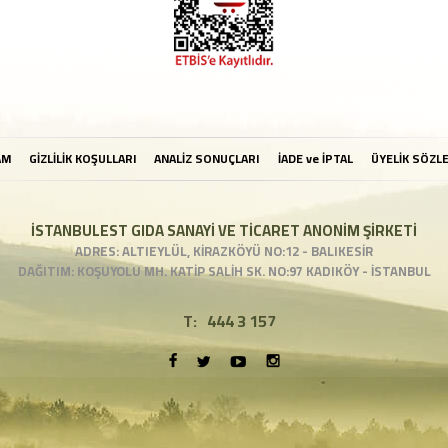
AM
GİZLİLİK KOŞULLARI
ANALİZ SONUÇLARI
İADE ve İPTAL
ÜYELİK SÖZL
İSTANBULEST GIDA SANAYİ VE TİCARET ANONİM ŞİRKETİ
ADRES: ALTIEYLÜL, KİRAZKÖYÜ NO:12 - BALIKESİR
DAĞITIM: KOŞUYOLU MH. KATİP SALİH SK. NO:97 KADIKÖY - İSTANBUL
T:
444 3 157