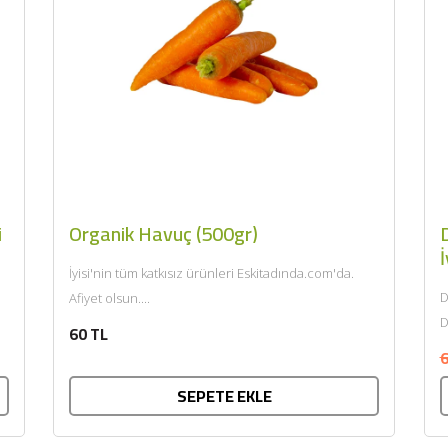
i
Organik Havuç (500gr)
D
İ
İyisi'nin tüm katkısız ürünleri Eskitadında.com'da.
D
Afiyet olsun....
D
60 TL
k
6
SEPETE EKLE