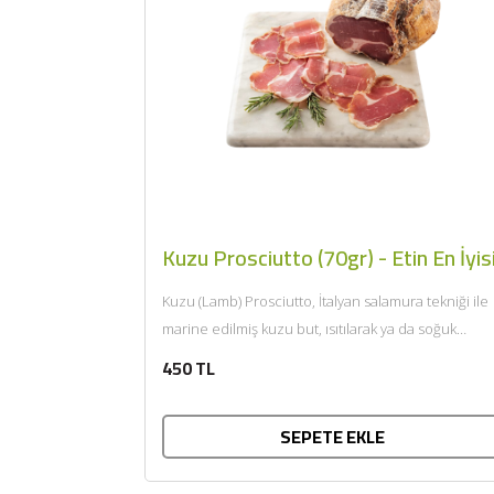
Kuzu Prosciutto (70gr) - Etin En İyis
Kuzu (Lamb) Prosciutto, İtalyan salamura tekniği ile
marine edilmiş kuzu but, ısıtılarak ya da soğuk
tüketilir. Afiyet olsun....
450 TL
SEPETE EKLE