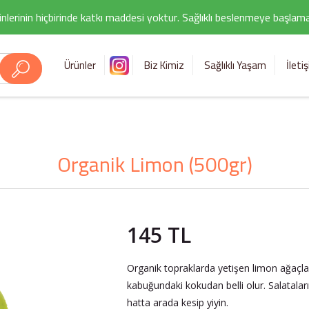
nlerinin hiçbirinde katkı maddesi yoktur. Sağlıklı beslenmeye başlamak i
Ürünler
Biz Kimiz
Sağlıklı Yaşam
İleti
Organik Limon (500gr)
145 TL
Organik topraklarda yetişen limon ağaçlar
kabuğundaki kokudan belli olur. Salatalar
hatta arada kesip yiyin.