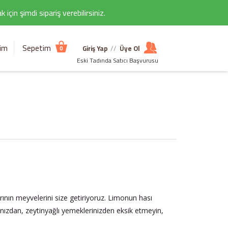
çin şimdi sipariş verebilirsiniz.
şim
Sepetim
Giriş Yap
//
Üye Ol
0
Eski Tadında Satıcı Başvurusu
ının meyvelerini size getiriyoruz. Limonun hası
ınızdan, zeytinyağlı yemeklerinizden eksik etmeyin,