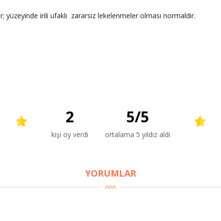
ir; yüzeyinde irili ufaklı zararsız lekelenmeler olması normaldir.
2
5
/
5
kişi oy verdi
ortalama 5 yıldız aldı
YORUMLAR