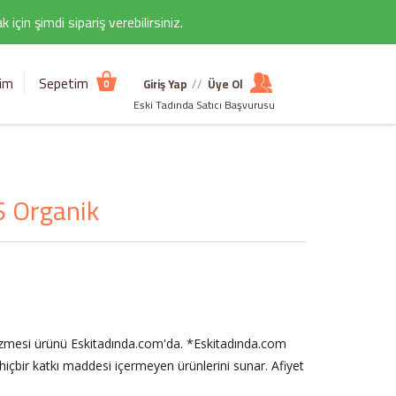
çin şimdi sipariş verebilirsiniz.
şim
Sepetim
Giriş Yap
//
Üye Ol
0
Eski Tadında Satıcı Başvurusu
S Organik
mesi ürünü Eskitadında.com'da. *Eskitadında.com
e hiçbir katkı maddesi içermeyen ürünlerini sunar. Afiyet