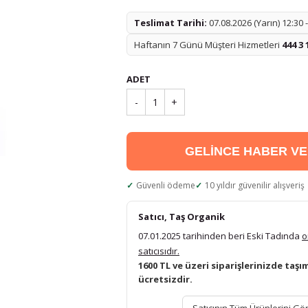
Teslimat Tarihi:
07.08.2026 (Yarın) 12:30 
Haftanın 7 Günü Müşteri Hizmetleri
444 3 
ADET
-
1
+
GELİNCE HABER V
Güvenli ödeme
10 yıldır güvenilir alışveriş
Satıcı, Taş Organik
07.01.2025 tarihinden beri Eski Tadında
o
satıcısıdır.
1600 TL ve üzeri siparişlerinizde taşı
ücretsizdir.