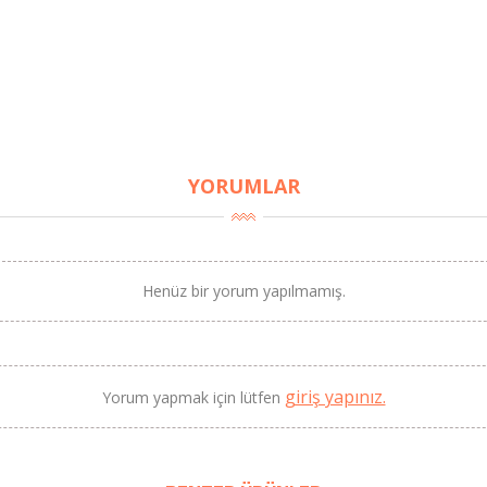
YORUMLAR
BU HAFTANIN PLANLI İNDİRİMİ
2320,00 TL
Henüz bir yorum yapılmamış.
Sızma Zeytinyağı (2025
2100,00 TL
Yeni Hasat, Güney Ege, 5
Litre) - AtcaNova
giriş yapınız.
Yorum yapmak için lütfen
SEPETE EKLE