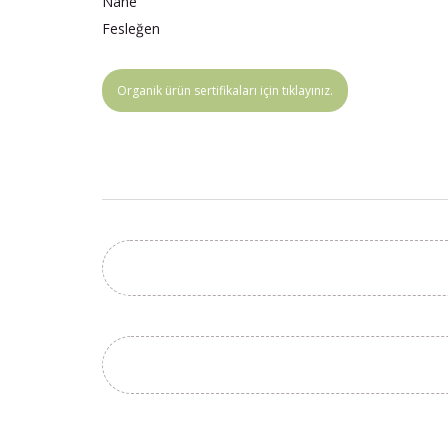
Nane
Fesleğen
Organik ürün sertifikaları için tıklayınız.