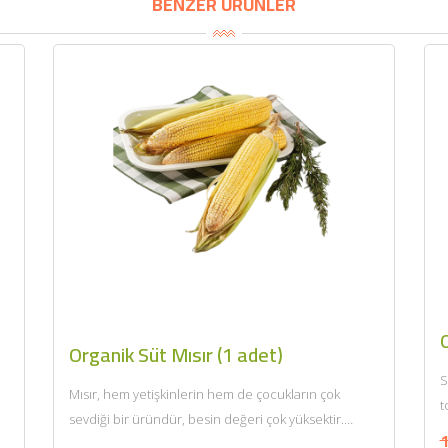
BENZER ÜRÜNLER
Organik Süt Mısır (1 adet)
S
Mısır, hem yetişkinlerin hem de çocukların çok
t
sevdiği bir üründür, besin değeri çok yüksektir.
1
Ülkemizde geniş anlamda...