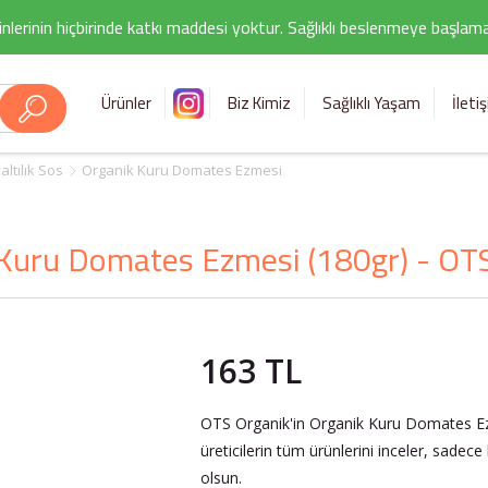
nlerinin hiçbirinde katkı maddesi yoktur. Sağlıklı beslenmeye başlamak i
Ürünler
Biz Kimiz
Sağlıklı Yaşam
İleti
ltılık Sos
Organik Kuru Domates Ezmesi
Kuru Domates Ezmesi (180gr) - OT
163 TL
OTS Organik'in Organik Kuru Domates Ez
üreticilerin tüm ürünlerini inceler, sadec
olsun.