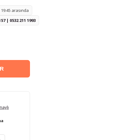
- 19:45 arasında
157 | 0532 211 1993
ER
naylı
ma