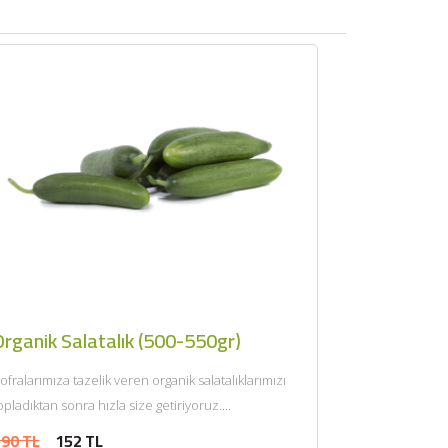
Organik Salatalık (500-550gr)
ofralarımıza tazelik veren organik salatalıklarımızı
opladıktan sonra hızla size getiriyoruz....
90 TL
152 TL