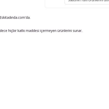
Satıcının Tüm Ürünlerini Gö
Eskitadında.com'da.
adece hiçbir katkı maddesi içermeyen ürünlerini sunar.