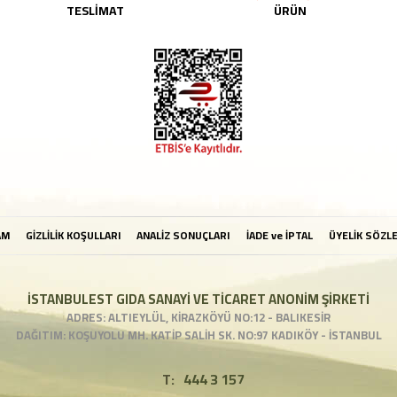
TESLİMAT
ÜRÜN
AM
GİZLİLİK KOŞULLARI
ANALİZ SONUÇLARI
İADE ve İPTAL
ÜYELİK SÖZL
İSTANBULEST GIDA SANAYİ VE TİCARET ANONİM ŞİRKETİ
ADRES: ALTIEYLÜL, KİRAZKÖYÜ NO:12 - BALIKESİR
DAĞITIM: KOŞUYOLU MH. KATİP SALİH SK. NO:97 KADIKÖY - İSTANBUL
T:
444 3 157