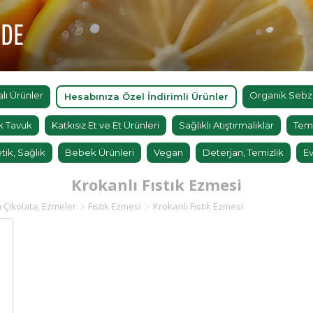
'DE
ı Ürünler
Organik Sebz
Hesabınıza Özel İndirimli Ürünler
k Tavuk
Katkısız Et ve Et Ürünleri
Sağlıklı Atıştırmalıklar
Tem
tik, Sağlık
Bebek Ürünleri
Vegan
Deterjan, Temizlik
Ev
Krokanlı Fıstık Ezmesi
 Çikolata, Ezmeler
Fıstık Ezmesi
Krokanlı Fıstık Ezmesi