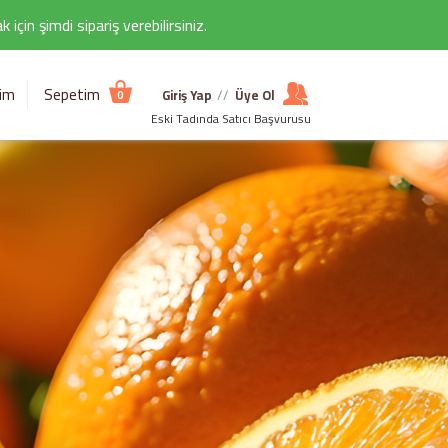
çin şimdi sipariş verebilirsiniz.
şim
Sepetim
Giriş Yap
//
Üye Ol
0
Eski Tadında Satıcı Başvurusu