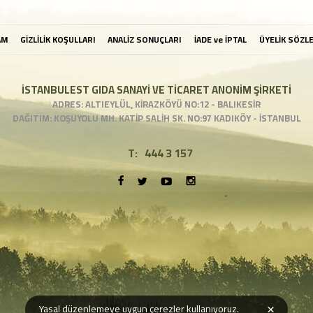
AM
GİZLİLİK KOŞULLARI
ANALİZ SONUÇLARI
İADE ve İPTAL
ÜYELİK SÖZL
İSTANBULEST GIDA SANAYİ VE TİCARET ANONİM ŞİRKETİ
ADRES: ALTIEYLÜL, KİRAZKÖYÜ NO:12 - BALIKESİR
DAĞITIM: KOŞUYOLU MH. KATİP SALİH SK. NO:97 KADIKÖY - İSTANBUL
T:
444 3 157
×
Yasal düzenlemeye uygun çerezler kullanıyoruz.