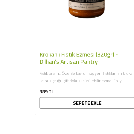
Krokanlı Fıstık Ezmesi (320gr) -
Dilhan’s Artisan Pantry
Fıstık pralin.. Özenle kavrulmuş yerli fıstıklarının kroka
ile buluştuğu çift dokulu sürülebilir ezme. En iyi
eşlikçiler: Sabah yulaf...
389 TL
SEPETE EKLE