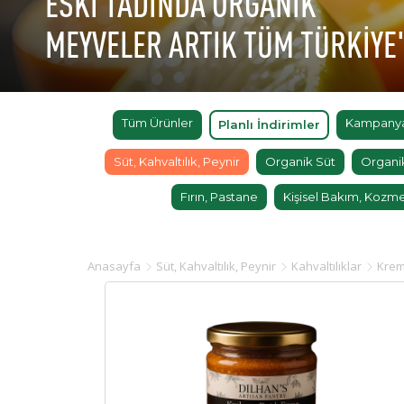
ESKİ TADINDA ORGANİK
MEYVELER ARTIK TÜM TÜRKİYE
Tüm Ürünler
Kampanyal
Planlı İndirimler
Süt, Kahvaltılık, Peynir
Organik Süt
Organi
Fırın, Pastane
Kişisel Bakım, Kozme
Anasayfa
Süt, Kahvaltılık, Peynir
Kahvaltılıklar
Krem