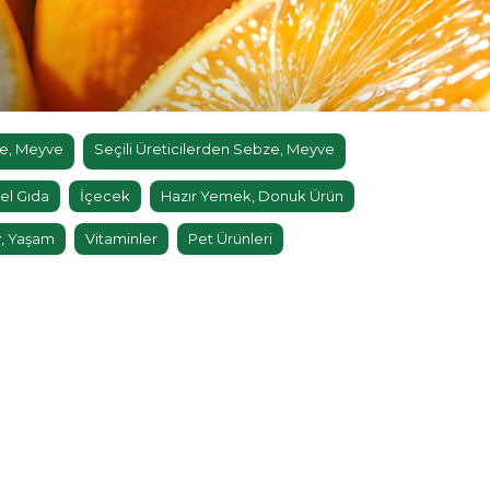
e, Meyve
Seçili Üreticilerden Sebze, Meyve
el Gıda
İçecek
Hazır Yemek, Donuk Ürün
, Yaşam
Vitaminler
Pet Ürünleri