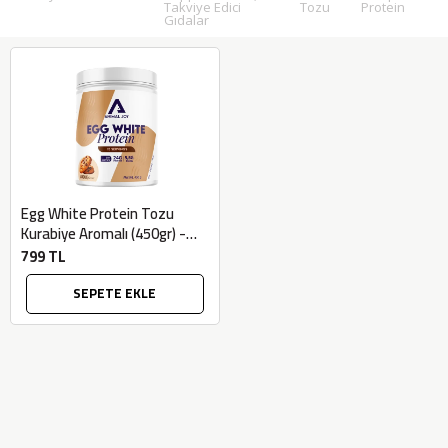
Takviye Edici
Tozu
Protein
Gıdalar
Egg White Protein Tozu
Kurabiye Aromalı (450gr) -
Animal Joy
799 TL
SEPETE EKLE