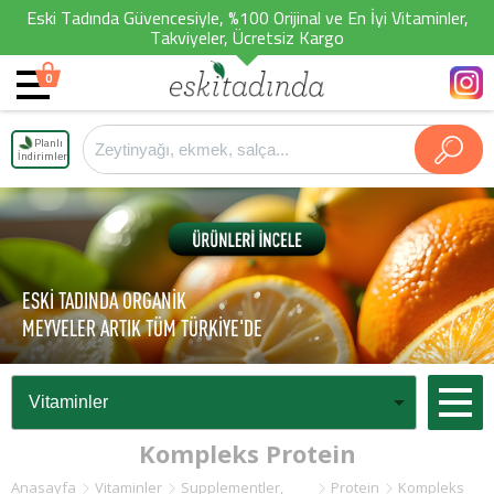
Eski Tadında Güvencesiyle, %100 Orijinal ve En İyi Vitaminler,
Takviyeler, Ücretsiz Kargo
0
Planlı
İndirimler
ESKİ TADINDA ORGANİK
MEYVELER ARTIK TÜM TÜRKİYE'DE
Kompleks Protein
Anasayfa
Vitaminler
Supplementler,
Protein
Kompleks