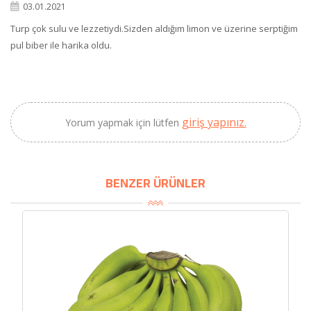
×
03.01.2021
BU HAFTANIN PLANLI İNDİRİMİ
Turp çok sulu ve lezzetiydi.Sizden aldığım limon ve üzerine serptiğim
pul biber ile harika oldu.
2320,00 TL
Sızma Zeytinyağı
2100,00 TL
(2025 Yeni Hasat,
Güney Ege, 5 Litre) -
AtcaNova
giriş yapınız.
Yorum yapmak için lütfen
SEPETE EKLE
BENZER ÜRÜNLER