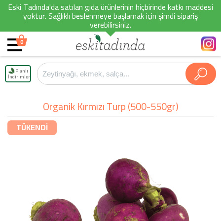
Eski Tadında'da satılan gıda ürünlerinin hiçbirinde katkı maddesi
yoktur. Sağlıklı beslenmeye başlamak için şimdi sipariş
verebilirsiniz.
0
Planlı
İndirimler
Organik Kırmızı Turp (500-550gr)
TÜKENDİ