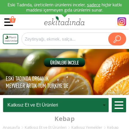
Eski Tadında, üreticilerin ürünlerini inceler,
sadece
hiçbir katkı
maddesi içermeyen gıda ürünlerini sunar.
0
Planlı
İndirimler
ESKİ TADINDA ORGANİK
MEYVELER ARTIK TÜM TÜRKİYE'DE
Kebap
Anasayfa
Katkısız Et ve Et Ürünleri
Katkısız Yemekler
Kebap