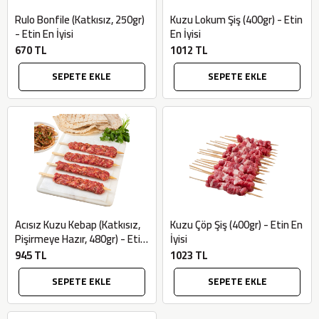
Rulo Bonfile (Katkısız, 250gr)
Kuzu Lokum Şiş (400gr) - Etin
- Etin En İyisi
En İyisi
670 TL
1012 TL
SEPETE EKLE
SEPETE EKLE
Acısız Kuzu Kebap (Katkısız,
Kuzu Çöp Şiş (400gr) - Etin En
Pişirmeye Hazır, 480gr) - Etin
İyisi
En İyisi
945 TL
1023 TL
SEPETE EKLE
SEPETE EKLE