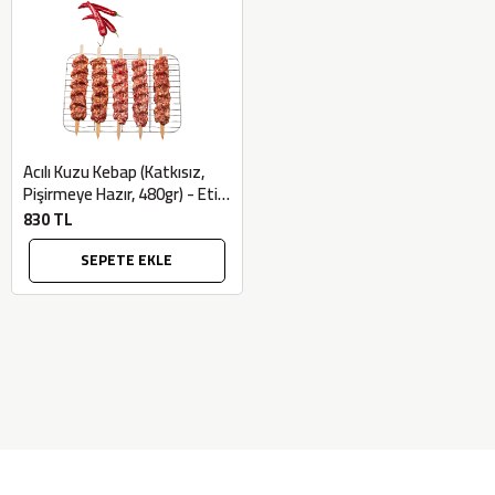
Acılı Kuzu Kebap (Katkısız,
Pişirmeye Hazır, 480gr) - Etin
En İyisi
830 TL
SEPETE EKLE