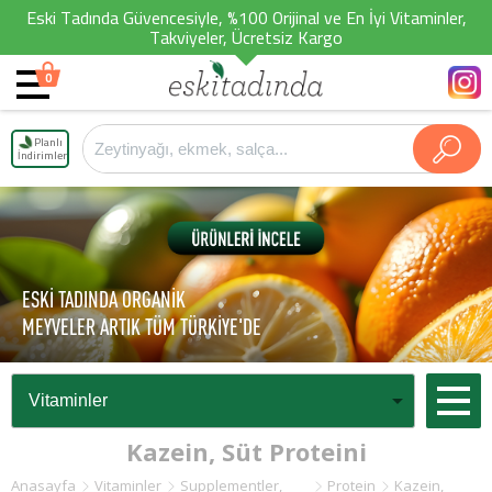
Eski Tadında Güvencesiyle, %100 Orijinal ve En İyi Vitaminler,
Takviyeler, Ücretsiz Kargo
0
Planlı
İndirimler
ESKİ TADINDA ORGANİK
MEYVELER ARTIK TÜM TÜRKİYE'DE
Kazein, Süt Proteini
Anasayfa
Vitaminler
Supplementler,
Protein
Kazein,