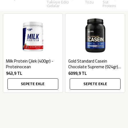
Takviye Edici
Tozu
Süt
Gıdalar
Proteini
Milk Protein Çilek (400gr) -
Gold Standard Casein
Proteinocean
Chocolate Supreme (924gr) -
Optimum Nutrition
943,9 TL
6099,9 TL
SEPETE EKLE
SEPETE EKLE