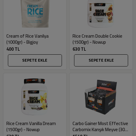
Cream of Rice Vanilya
Rice Cream Double Cookie
(1000gr) - Bigjoy
(1500gr) - Nowup
400 TL
630 TL
SEPETE EKLE
SEPETE EKLE
Rice Cream Vanilla Dream
Carbo Gainer Most Effective
(1500gr) - Nowup
Carbomix Karışık Meyve (30
saşe x 80gr) - Nowup