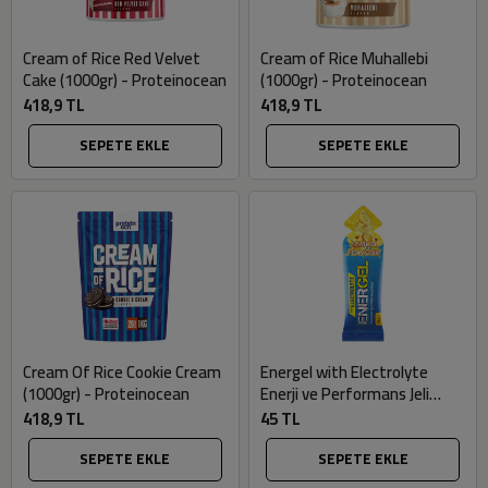
Cream of Rice Red Velvet
Cream of Rice Muhallebi
Cake (1000gr) - Proteinocean
(1000gr) - Proteinocean
418,9 TL
418,9 TL
SEPETE EKLE
SEPETE EKLE
Cream Of Rice Cookie Cream
Energel with Electrolyte
(1000gr) - Proteinocean
Enerji ve Performans Jeli
Limon (50gr) - Torq Nutrition
418,9 TL
45 TL
SEPETE EKLE
SEPETE EKLE