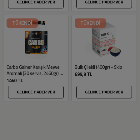
GELİNCE HABER VER
GELİNCE HABER VER
TÜKENDİ
TÜKENDİ
Carbo Gainer Karışık Meyve
Bulk Çilekli (400gr) - Skip
Aromalı (30 servis, 2460gr) -
699,9 TL
Nowup
1440 TL
GELİNCE HABER VER
GELİNCE HABER VER