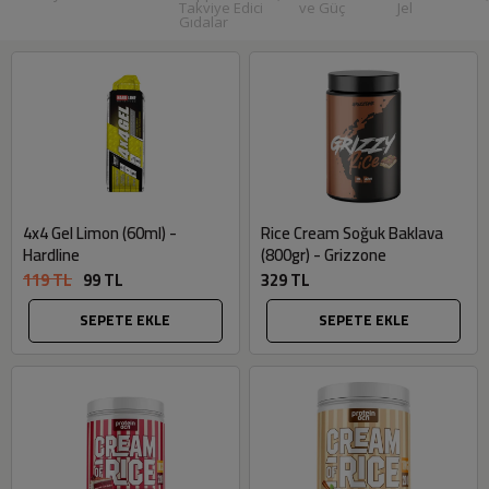
Takviye Edici
ve Güç
Jel
Gıdalar
4x4 Gel Limon (60ml) -
Rice Cream Soğuk Baklava
Hardline
(800gr) - Grizzone
119 TL
99 TL
329 TL
SEPETE EKLE
SEPETE EKLE