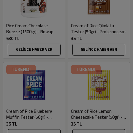
Rice Cream Chocolate
Cream of Rice Çikolata
Breeze (1500gr) - Nowup
Tester (50gr) - Proteinocean
630 TL
35 TL
GELİNCE HABER VER
GELİNCE HABER VER
TÜKENDİ
TÜKENDİ
Cream of Rice Blueberry
Cream of Rice Lemon
Muffin Tester (50gr) -
Cheesecake Tester (50gr) -
Proteinocean
Proteinocean
35 TL
35 TL