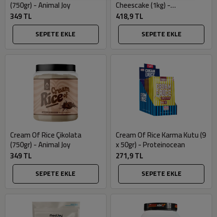
(750gr) - Animal Joy
Cheescake (1kg) -
Proteinocean
349 TL
418,9 TL
SEPETE EKLE
SEPETE EKLE
Cream Of Rice Çikolata
Cream Of Rice Karma Kutu (9
(750gr) - Animal Joy
x 50gr) - Proteinocean
349 TL
271,9 TL
SEPETE EKLE
SEPETE EKLE