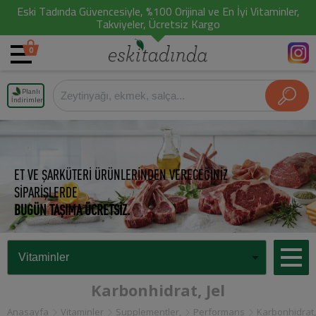
Eski Tadında Güvencesiyle, %100 Orijinal ve En İyi Vitaminler,
Takviyeler, Ücretsiz Kargo
0
Planlı
İndirimler
ET VE ŞARKÜTERİ ÜRÜNLERİNDEN VERECEĞİNİZ
SİPARİŞLERDE
BUGÜN TAŞIMA ÜCRETSİZ.
Karbonhidrat, Jel
Anasayfa
Vitaminler
Supplementler,
Performans
Karbonhidrat,