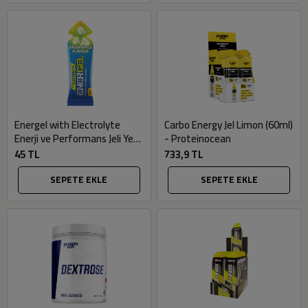
Energel with Electrolyte
Carbo Energy Jel Limon (60ml)
Enerji ve Performans Jeli Yeşil
- Proteinocean
Elma (50gr) - Torq Nutrition
45 TL
733,9 TL
SEPETE EKLE
SEPETE EKLE