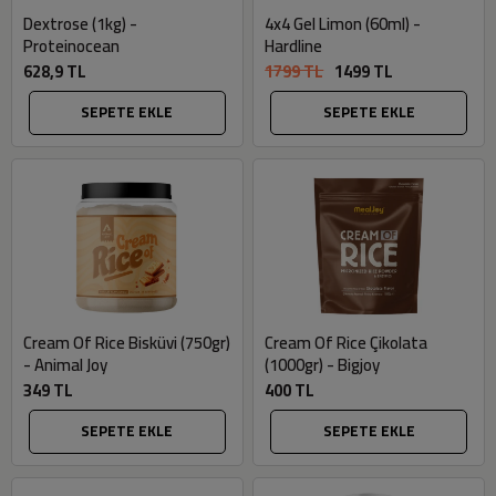
Dextrose (1kg) -
4x4 Gel Limon (60ml) -
Proteinocean
Hardline
628,9 TL
1799 TL
1499 TL
SEPETE EKLE
SEPETE EKLE
Cream Of Rice Bisküvi (750gr)
Cream Of Rice Çikolata
- Animal Joy
(1000gr) - Bigjoy
349 TL
400 TL
SEPETE EKLE
SEPETE EKLE