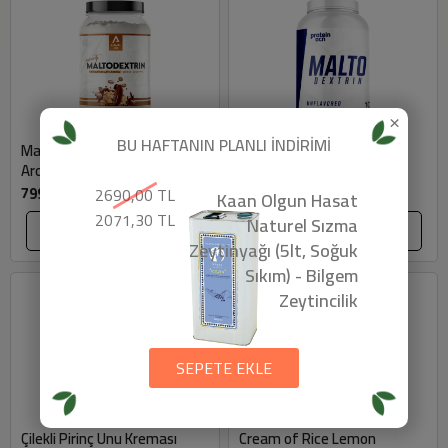
×
BU HAFTANIN PLANLI İNDİRİMİ
Maltodextrin Çikolata Bisküvi
Maltodextrin (2500gr) -
Aromalı (2000gr) - Animal Joy
Proteinocean
799 TL
1049,9 TL
2690,00 TL
Kaan Olgun Hasat
2071,30 TL
Naturel Sızma
SEPETE EKLE
SEPETE EKLE
Zeytinyağı (5lt, Soğuk
Sıkım) - Bilgem
Zeytincilik
SEPETE EKLE
Çilekli Pirinç Unu Kreması
Cream of Rice Lemon