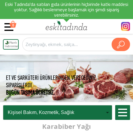
Eski Tadında'da satılan gıda ürünlerinin hiçbirinde katkı maddesi
yoktur. Sağlıklı beslenmeye başlamak için şimdi sipariş
verebilirsiniz.
0
Planlı
İndirimler
ET VE ŞARKÜTERİ ÜRÜNLERİNDEN VERECEĞİNİZ
SİPARİŞLERDE
BUGÜN TAŞIMA ÜCRETSİZ.
Karabiber Yağı