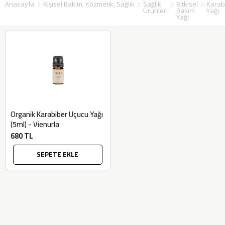
Anasayfa
Kişisel Bakım, Kozmetik, Sağlık
Sağlık
Bitkisel
Karab
Ürünleri
Bakım
Yağı
Yağı
Organik Karabiber Uçucu Yağı
(5ml) - Vienurla
680 TL
SEPETE EKLE