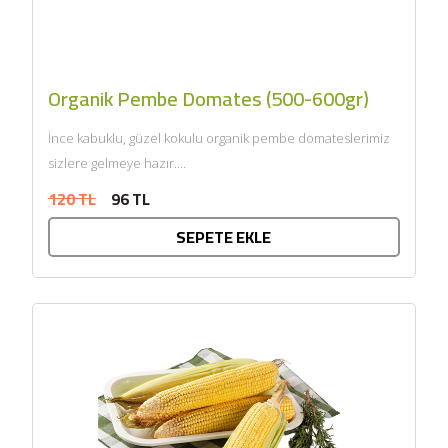
Organik Pembe Domates (500-600gr)
İnce kabuklu, güzel kokulu organik pembe domateslerimiz
sizlere gelmeye hazır....
120 TL
96 TL
SEPETE EKLE