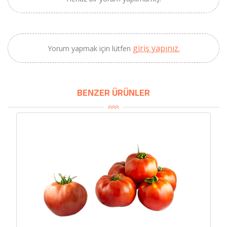
2320,00 TL
Sızma Zeytinyağı
2100,00 TL
(2025 Yeni Hasat,
Güney Ege, 5 Litre) -
giriş yapınız.
Yorum yapmak için lütfen
AtcaNova
BENZER ÜRÜNLER
SEPETE EKLE