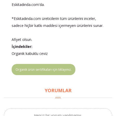
Eskitadında.com'da.
*Eskitadında.com üreticilerin tüm ürünlerini inceler,
sadece hiçbir katkı maddesi içermeyen ürünlerini sunar.
Afiyet olsun.
İçindekiler:
Organik kabuklu ceviz
Organik ürün sertifikaları için tıklayınız.
YORUMLAR
×
BU HAFTANIN PLANLI İNDİRİMİ
Henüz bir yorum yapılmamış.