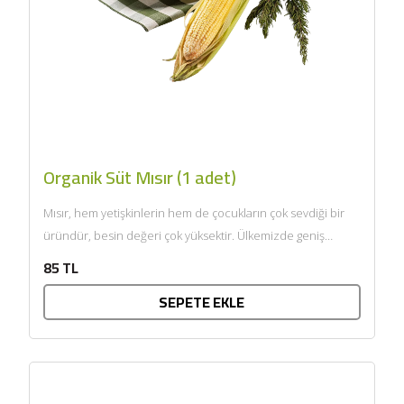
Organik Süt Mısır (1 adet)
Mısır, hem yetişkinlerin hem de çocukların çok sevdiği bir
üründür, besin değeri çok yüksektir. Ülkemizde geniş
anlamda...
85 TL
SEPETE EKLE