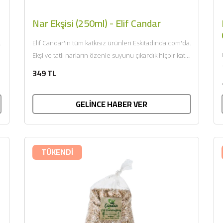
Nar Ekşisi (250ml) - Elif Candar
.
Elif Candar'ın tüm katkısız ürünleri Eskitadında.com'da.
Ekşi ve tatlı narların özenle suyunu çıkardık hiçbir katkı
maddesi kullanmadan odun...
349 TL
GELİNCE HABER VER
TÜKENDİ