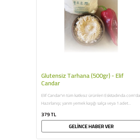
Glutensiz Tarhana (500gr) - Elif
Candar
Elif Candar'ın tüm katkısız ürünleri Eskitadında.com'da
Hazırlanışı; yarım yemek kaşığı salça veya 1 adet
rendelenmiş domatesi, 1 yemek...
379 TL
GELİNCE HABER VER