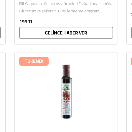
.
Elif Candar'ın tüm katkısız ürünleri Eskitadında.com'da.
Glutensiz ve şekersiz 12 ay fermente ettiğimiz
probiyotik elma sirkemiz öncelikle bağırsak...
199 TL
GELİNCE HABER VER
TÜKENDİ