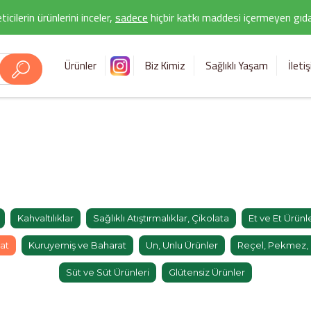
icilerin ürünlerini inceler,
sadece
hiçbir katkı maddesi içermeyen gıda 
Ürünler
Biz Kimiz
Sağlıklı Yaşam
İleti
Kahvaltılıklar
Sağlıklı Atıştırmalıklar, Çikolata
Et ve Et Ürünle
at
Kuruyemiş ve Baharat
Un, Unlu Ürünler
Reçel, Pekmez, B
Süt ve Süt Ürünleri
Glütensiz Ürünler