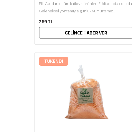
Elif Candar'ın tüm katkısız ürünleri Eskitadında.com'da
Geleneksel yöntemiyle günlük yumurtamız
kullanılarak üretilen besleyici çocukların hayır
269 TL
diyemeyeceği lezzet. Güneşin bol...
GELİNCE HABER VER
TÜKENDİ