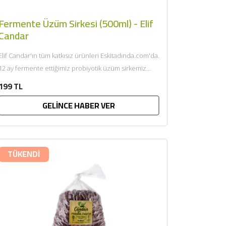
Fermente Üzüm Sirkesi (500ml) - Elif
Candar
Elif Candar'ın tüm katkısız ürünleri Eskitadında.com'da.
12 ay fermente ettiğimiz probiyotik üzüm sirkemiz
tıpkı elma sirkemiz gibi bağırsak...
199 TL
GELİNCE HABER VER
TÜKENDİ