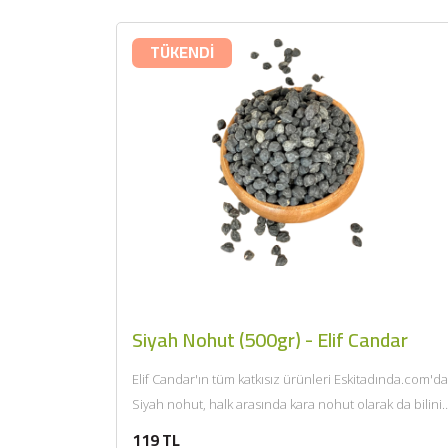
TÜKENDİ
Siyah Nohut (500gr) - Elif Candar
Elif Candar'ın tüm katkısız ürünleri Eskitadında.com'da
Siyah nohut, halk arasında kara nohut olarak da bilinir
Renginin koyuluğu sebebiyle...
119 TL