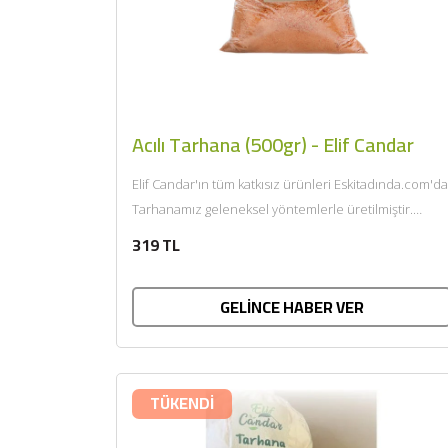
Acılı Tarhana (500gr) - Elif Candar
Elif Candar'ın tüm katkısız ürünleri Eskitadında.com'da
Tarhanamız geleneksel yöntemlerle üretilmiştir.
Besleyiciliğini arttırmak amaçlı kendi mayaladığımız
319 TL
keçi yoğurdu ile sizlere...
GELİNCE HABER VER
TÜKENDİ