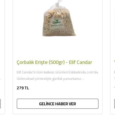
Zeytincilik
SEPETE EKLE
Çorbalık Erişte (500gr) - Elif Candar
Elif Candar'ın tüm katkısız ürünleri Eskitadında.com'da.
.
Geleneksel yöntemiyle günlük yumurtamız
kullanılarak üretilen besleyici çocukların hayır
279 TL
diyemeyeceği lezzet. Güneşin bol...
GELİNCE HABER VER