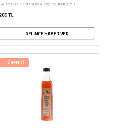
Geleneksel yöntem ile el yapımı ürettiğimiz
kuskusumuz, yumurta ve kaynatma usulü pastörize...
289 TL
GELİNCE HABER VER
TÜKENDİ