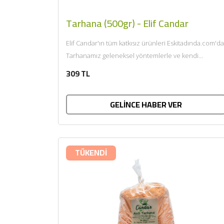
Tarhana (500gr) - Elif Candar
Elif Candar'ın tüm katkısız ürünleri Eskitadında.com'da
Tarhanamız geleneksel yöntemlerle ve kendi
mayaladığımız keçi yoğurdu ile üretilmiştir. Gönderim
309 TL
Şekli: Ürünümüz kargo...
GELİNCE HABER VER
TÜKENDİ