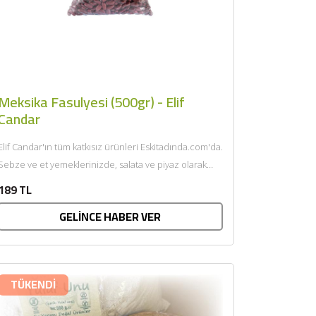
Meksika Fasulyesi (500gr) - Elif
Candar
Elif Candar'ın tüm katkısız ürünleri Eskitadında.com'da.
Sebze ve et yemeklerinizde, salata ve piyaz olarak
rahatlıkla tüketebilirsiniz. Serin, kuru ve...
189 TL
×
GELİNCE HABER VER
TÜKENDİ