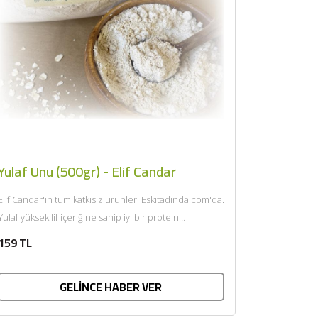
Yulaf Unu (500gr) - Elif Candar
Elif Candar'ın tüm katkısız ürünleri Eskitadında.com'da.
Yulaf yüksek lif içeriğine sahip iyi bir protein
kaynağıdır. Tek başına ya...
159 TL
GELİNCE HABER VER