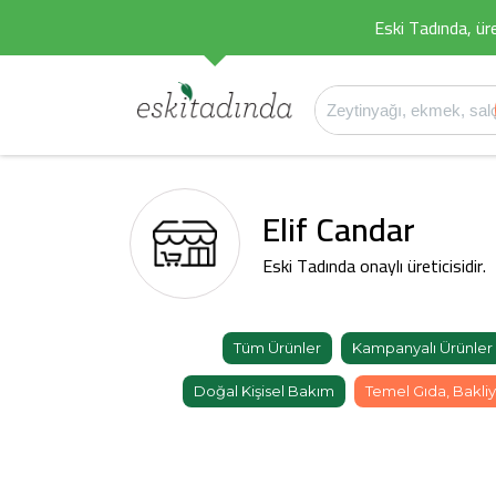
Eski Tadında, üret
Elif Candar
Eski Tadında onaylı üreticisidir.
Tüm Ürünler
Kampanyalı Ürünler
Doğal Kişisel Bakım
Temel Gıda, Bakliy