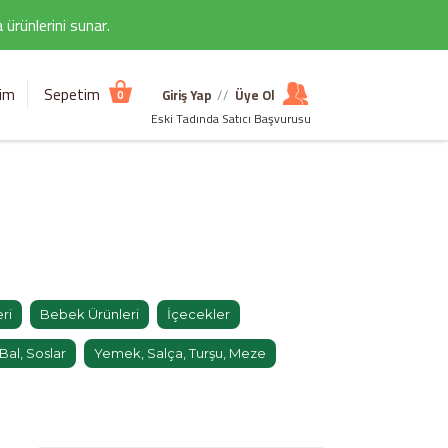
ürünlerini sunar.
şim
Sepetim
Giriş Yap
//
Üye Ol
0
Eski Tadında Satıcı Başvurusu
ri
Bebek Ürünleri
İçecekler
al, Soslar
Yemek, Salça, Turşu, Meze