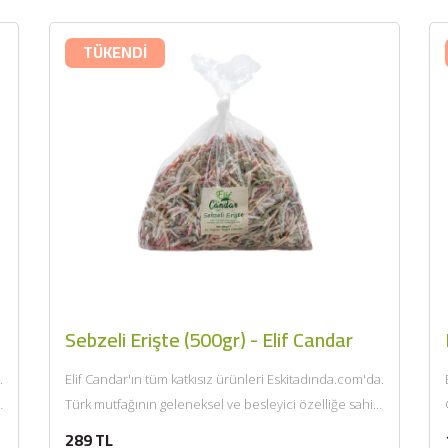
TÜKENDİ
Sebzeli Erişte (500gr) - Elif Candar
.
Elif Candar'ın tüm katkısız ürünleri Eskitadında.com'da.
.
Türk mutfağının geleneksel ve besleyici özelliğe sahip
eriştenin içeriğine mevsiminde özenle seçilen...
289 TL