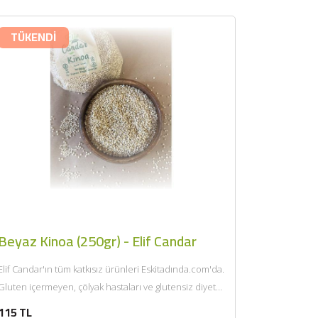
TÜKENDİ
Beyaz Kinoa (250gr) - Elif Candar
Elif Candar'ın tüm katkısız ürünleri Eskitadında.com'da.
Gluten içermeyen, çölyak hastaları ve glutensiz diyet
yapan kişiler için uygun olan...
115 TL