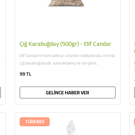
Çiğ Karabuğday (500gr) - Elif Candar
.
Elif Candar'ın tüm katkısız ürünleri Eskitadında.com'da.
Çiğ karabuğdaydır, kavrulmamış ve ısıl işlem
görmemiştir, filizlendirmeye uygundur. Gluten
99 TL
içermez, vegan...
GELİNCE HABER VER
BU HAFTANIN PLANLI İNDİRİMİ
2690,00 TL
Kaan Olgun Hasat
TÜKENDİ
2071,30 TL
Naturel Sızma Zeytinyağı
(5lt, Soğuk Sıkım) - Bilgem