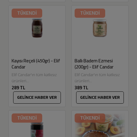
talepler üzere çok severek
yetiştirdiğimiz mürdüm
ürettiğimiz şekersiz...
eriğinden enfes bir
TÜKENDİ
TÜKENDİ
marmelat...
Kayısı Reçeli (450gr) - Elif
Ballı Badem Ezmesi
Candar
(200gr) - Elif Candar
Elif Candar'ın tüm katkısız
Elif Candar'ın tüm katkısız
ürünleri
ürünleri
289 TL
389 TL
Eskitadında.com'da. Reçel
Eskitadında.com'da. Akışkan
yapmak bizim en keyif
formda, ekmeğe sürülebilir
GELİNCE HABER VER
GELİNCE HABER VER
aldığımız üretimlerden.
kadifemsi dokusu ile katkı ve
Meyvelerin seçiminden
koruyucu kimyasallar
temizlenmesine, pişirilme
içermeyen,...
TÜKENDİ
TÜKENDİ
tekniklerine...