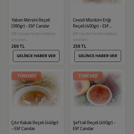
Yaban Mersini Reçeli
Cevizli Mürdüm Eriği
(380gr) - Elif Candar
Reçeli (400gr) - Elif
Candar
Elif Candar'ın tüm katkısız
Elif Candar'ın tüm katkısız
ürünleri
ürünleri
269 TL
259 TL
Eskitadında.com'da. Yaban
Eskitadında.com'da.
mersini reçelimizi, yaban
Muhteşem bir reçelle
GELİNCE HABER VER
GELİNCE HABER VER
mersini meyvesinden
karşınızdayız. Mürdüm
özenle hazırladık, enfes bir
eriklerimizden cevizli
lezzeti oldu. Gönderim...
mürdüm eriği reçeli yaptık.
TÜKENDİ
TÜKENDİ
Bayılacaksınız... Ürün...
Çıtır Kabak Reçeli (440gr)
Şeftali Reçeli (450gr) -
- Elif Candar
Elif Candar