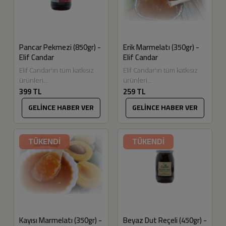
Pancar Pekmezi (850gr) -
Erik Marmelatı (350gr) -
Elif Candar
Elif Candar
Elif Candar'ın tüm katkısız
Elif Candar'ın tüm katkısız
ürünleri
ürünleri
399 TL
259 TL
Eskitadında.com'da.
Eskitadında.com'da.
Kırklareli Alpullu'da ekimi
Dalından topladığımız
GELİNCE HABER VER
GELİNCE HABER VER
yapılan pancarlardan düşük
eriklerimizle hazırladığımız
ısıda (52 derece) uzun süre
reçel ve marmelatlarımızın
pişirilerek...
lezzeti bizce harika oldu
TÜKENDİ
TÜKENDİ
umarız...
Kayısı Marmelatı (350gr) -
Beyaz Dut Reçeli (450gr) -