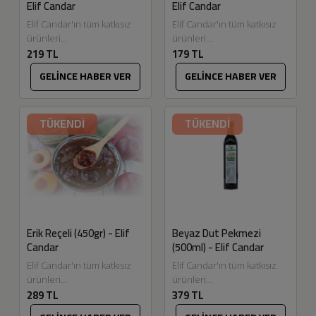
Elif Candar
Elif Candar
Elif Candar'ın tüm katkısız
Elif Candar'ın tüm katkısız
ürünleri
ürünleri
219 TL
179 TL
Eskitadında.com'da.
Eskitadında.com'da. Reçel
Dalından topladığımız
yapmak bizim en keyif
GELİNCE HABER VER
GELİNCE HABER VER
kayısılarımızla hazırladığımız
aldığımız üretimlerden.
reçel ve marmelatlarımızın
Meyvelerin seçiminden
lezzeti bizce harika oldu
temizlenmesine, pişirilme
TÜKENDİ
TÜKENDİ
umarız...
tekniklerine...
Erik Reçeli (450gr) - Elif
Beyaz Dut Pekmezi
Candar
(500ml) - Elif Candar
Elif Candar'ın tüm katkısız
Elif Candar'ın tüm katkısız
ürünleri
ürünleri
289 TL
379 TL
Eskitadında.com'da.
Eskitadında.com'da. Beyaz
Dalından topladığımız ilaçsız
dut meyvesinin şırası