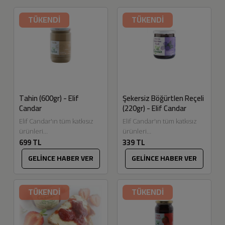
TÜKENDİ
TÜKENDİ
Tahin (600gr) - Elif
Şekersiz Böğürtlen Reçeli
Candar
(220gr) - Elif Candar
Elif Candar'ın tüm katkısız
Elif Candar'ın tüm katkısız
ürünleri
ürünleri
699 TL
339 TL
Eskitadında.com'da. Uşak'da
Eskitadında.com'da.
taş değirmende üretilen
Dalından topladığımız ilaçsız
GELİNCE HABER VER
GELİNCE HABER VER
tahinimiz uygun ortamda
meyvelerimiz ile gelen
saklanması durumunda
talepler üzere çok severek
bozulmadan uzun süre...
ürettiğimiz şekersiz...
TÜKENDİ
TÜKENDİ