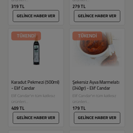
319 TL
279 TL
Eskitadında.com'da.
Eskitadında.com'da.
Şekersiz reçellerimizde ve
Dalından topladığımız ilaçsız
GELİNCE HABER VER
GELİNCE HABER VER
marmelatlarımızda
meyvelerimiz ile gelen
kullandığımız elma pektinini,
talepler üzere çok severek
elma bahçemizden
ürettiğimiz şekersiz...
TÜKENDİ
TÜKENDİ
topladığımız elmaları
kaynatarak...
Karadut Pekmezi (500ml)
Şekersiz Ayva Marmelatı
- Elif Candar
(340gr) - Elif Candar
Elif Candar'ın tüm katkısız
Elif Candar'ın tüm katkısız
ürünleri
ürünleri
409 TL
179 TL
Eskitadında.com'da. Karadut
Eskitadında.com'da.
meyvesinin şırası çıkarılarak
Dalından topladığımız ilaçsız
GELİNCE HABER VER
GELİNCE HABER VER
düşük sıcaklıkta (52
meyvelerimiz ile, gelen
derecede) 15 saat
talepler üzerine, çok
pişirilerek yoğunlaştırma...
severek ürettiğimiz