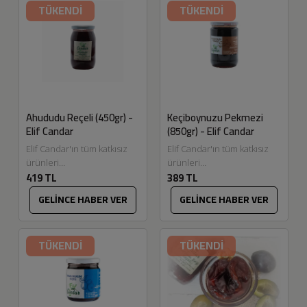
TÜKENDİ
TÜKENDİ
şekersiz...
Ahududu Reçeli (450gr) -
Keçiboynuzu Pekmezi
Elif Candar
(850gr) - Elif Candar
Elif Candar'ın tüm katkısız
Elif Candar'ın tüm katkısız
ürünleri
ürünleri
419 TL
389 TL
Eskitadında.com'da. Reçel
Eskitadında.com'da. ​​
yapmak bizim en keyif
Keçiboynuzu meyvesini
GELİNCE HABER VER
GELİNCE HABER VER
aldığımız üretimlerden.
öğüterek un kıvamına yakın
Meyvelerin seçiminden
bir hale getiriyoruz, ​suda bir
temizlenmesine, pişirilme
kaç...
TÜKENDİ
TÜKENDİ
tekniklerine...