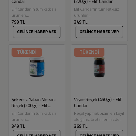
Candar
(220gr) - Elif Candar
Elif Candar'ın tüm katkısız
Elif Candar'ın tüm katkısız
ürünleri
ürünleri
799 TL
349 TL
Eskitadında.com'da.
Eskitadında.com'da.
Türkiye'de sınırlı ve az
Dalından topladığımız
GELİNCE HABER VER
GELİNCE HABER VER
bölgede üretilen çam balı,
karadutlarımız ile
yüksek çam oranı ve...
hazırladığımız şekersiz
reçel ve marmelatlarımızın
TÜKENDİ
TÜKENDİ
lezzeti bizce harika...
Şekersiz Yaban Mersini
Vişne Reçeli (450gr) - Elif
Reçeli (200gr) - Elif
Candar
Candar
Elif Candar'ın tüm katkısız
Reçel yapmak bizim en keyif
ürünleri
aldığımız üretimlerimizden
349 TL
369 TL
Eskitadında.com'da.
biri. Meyvelerin seçiminden,
Şekersiz reçellerimizde ve
temizlenmesine, pişirilme
GELİNCE HABER VER
GELİNCE HABER VER