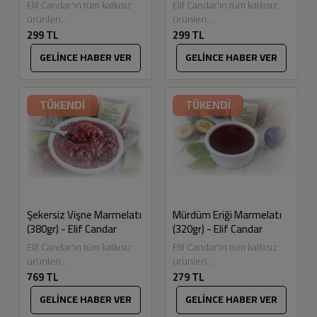
Elif Candar'ın tüm katkısız
Elif Candar'ın tüm katkısız
ürünleri
ürünleri
299 TL
299 TL
Eskitadında.com'da. Reçel
Eskitadında.com'da.
yapmak bizim en keyif
Dalından topladığımız
GELİNCE HABER VER
GELİNCE HABER VER
aldığımız üretimlerden.
şeftalilerimizle
Meyvelerin seçiminden
hazırladığımız şekersiz
temizlenmesine, pişirilme
reçel ve marmelatlarımızın
TÜKENDİ
TÜKENDİ
tekniklerine...
lezzeti bizce harika oldu...
Şekersiz Vişne Marmelatı
Mürdüm Eriği Marmelatı
(380gr) - Elif Candar
(320gr) - Elif Candar
Elif Candar'ın tüm katkısız
Elif Candar'ın tüm katkısız
ürünleri
ürünleri
769 TL
279 TL
Eskitadında.com'da.
Eskitadında.com'da.
Dalından topladığımız ilaçsız
Bahçemizde, tamamen
GELİNCE HABER VER
GELİNCE HABER VER
meyvelerimiz ile gelen
doğal ve ilaçsız yöntemlerle