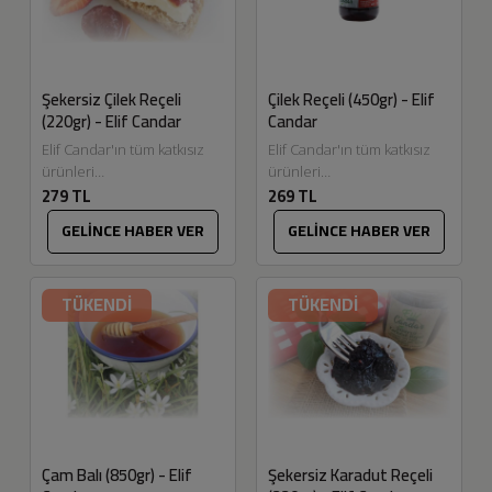
Şekersiz Çilek Reçeli
Çilek Reçeli (450gr) - Elif
(220gr) - Elif Candar
Candar
Elif Candar'ın tüm katkısız
Elif Candar'ın tüm katkısız
ürünleri
ürünleri
279 TL
269 TL
Eskitadında.com'da.
Eskitadında.com'da. Reçel
Şekersiz reçellerimizde ve
yapmak bizim en keyif
GELİNCE HABER VER
GELİNCE HABER VER
marmelatlarımızda
aldığımız üretimlerden.
kullandığımız elma pektinini,
Meyvelerin seçiminden
elma bahçemizden
temizlenmesine, pişirilme
TÜKENDİ
TÜKENDİ
topladığımız elmaları
tekniklerine...
kaynatarak...
Çam Balı (850gr) - Elif
Şekersiz Karadut Reçeli