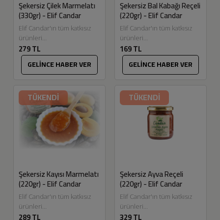
Şekersiz Çilek Marmelatı
Şekersiz Bal Kabağı Reçeli
(330gr) - Elif Candar
(220gr) - Elif Candar
Elif Candar'ın tüm katkısız
Elif Candar'ın tüm katkısız
ürünleri
ürünleri
279 TL
169 TL
Eskitadında.com'da.
Eskitadında.com'da.
Dalından topladığımız ilaçsız
Şekersiz reçellerimizde ve
GELİNCE HABER VER
GELİNCE HABER VER
meyvelerimiz ile gelen
marmelatlarımızda
talepler üzere çok severek
kullandığımız elma pektinini,
ürettiğimiz şekersiz...
elma bahçemizden
TÜKENDİ
TÜKENDİ
topladığımız elmaları
kaynatarak...
Şekersiz Kayısı Marmelatı
Şekersiz Ayva Reçeli
(220gr) - Elif Candar
(220gr) - Elif Candar
Elif Candar'ın tüm katkısız
Elif Candar'ın tüm katkısız
ürünleri
ürünleri
289 TL
329 TL
Eskitadında.com'da.
Eskitadında.com'da.