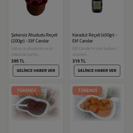
Şekersiz Ahududu Reçeli
Karadut Reçeli (450gr) -
(200gr) - Elif Candar
Elif Candar
Yalnızca ahududu ve az
Elif Candar'ın tüm katkısız
miktarda bal ile
ürünleri
399 TL
319 TL
hazırladığımız şekersiz
Eskitadında.com'da. Reçel
ahududu reçelimiz. Ürün
yapmak bizim en keyif
GELİNCE HABER VER
GELİNCE HABER VER
vakumludur açtıktan sonra
aldığımız üretimlerden.
buzdolabında muhafaza...
Meyvelerin seçiminden
temizlenmesine, pişirilme
TÜKENDİ
TÜKENDİ
tekniklerine...