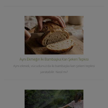
Aynı Ekmeğin İki Bambaşka Kan Şekeri Tepkisi
Aynı ekmek, vücudunuzda iki bambaşka kan şekeri tepkisi
yaratabilir. Nasıl mı?