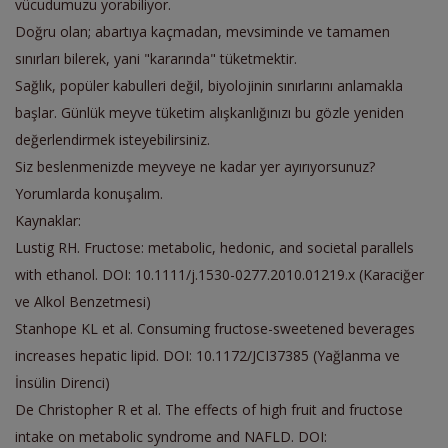
vücudumuzu yorabiliyor.
Doğru olan; abartıya kaçmadan, mevsiminde ve tamamen
sınırları bilerek, yani "kararında" tüketmektir.
Sağlık, popüler kabulleri değil, biyolojinin sınırlarını anlamakla
başlar. Günlük meyve tüketim alışkanlığınızı bu gözle yeniden
değerlendirmek isteyebilirsiniz.
Siz beslenmenizde meyveye ne kadar yer ayırıyorsunuz?
Yorumlarda konuşalım.
Kaynaklar:
Lustig RH. Fructose: metabolic, hedonic, and societal parallels
with ethanol. DOI: 10.1111/j.1530-0277.2010.01219.x (Karaciğer
ve Alkol Benzetmesi)
Stanhope KL et al. Consuming fructose-sweetened beverages
increases hepatic lipid. DOI: 10.1172/JCI37385 (Yağlanma ve
İnsülin Direnci)
De Christopher R et al. The effects of high fruit and fructose
intake on metabolic syndrome and NAFLD. DOI: