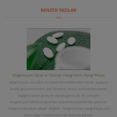
BENZER YAZILAR
Magnezyum Sitrat ve Glisinat: Hangi Form, Hangi İhtiyaç
Magnezyum, vücudun en temel minerallerinden biridir. Kasların
kasılıp gevşemesinden sinir iletimine, enerji üretiminden kemik
sağlığına kadar geniş bir alanda görev alır. Bu sebeple
magnezyum takviyesi seçerken önemli konulardan biri yalnızca
“magnezyum alıyor olmak” değildir. Hangi formun, hangi ihtiyaç için
daha uygun olabileceğini de anlamak gerekir.