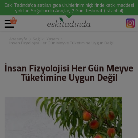
Eski Tadında'da satılan gıda ürünlerinim hiçbirinde katkı maddesi
yoktur. Soğutuculu Araçlar, 7 Gün Teslimat (İstanbul)
0
Anasayfa
Sağlıklı Yaşam
İnsan Fizyolojisi Her Gün Meyve Tüketimine Uygun Değil
İnsan Fizyolojisi Her Gün Meyve
Tüketimine Uygun Değil