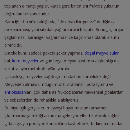
toplanan o inatçı yağlar, karaciğere binen ani fruktoz yükünün
doğrudan bir sonucudur.
Karaciğer bu yükü aldığında, "de novo lipogenez" dediğimiz
mekanizmayı, yani sıfırdan yağ üretimini başlatır. Sonuç; iç organ
yağlanması, karaciğer yağlanması ve kaçınılmaz olarak insülin
direncidir.
Üstelik bunu sadece paketli şeker yapmaz;
doğal meyve suları
,
bal,
kuru meyveler
ve gün boyu meyve atıştırma alışkanlığı da
vücutta aynı metabolik yükü yaratır.
İşin aslı şu; meyveler sağlık için mutlak bir zorunluluk değil.
Meyveden almayı umduğumuz C vitaminini, potasyumu ve
antioksidan
ları, çok daha az fruktoz içeren hayvansal gıdalardan
ve sebzelerden de rahatlıkla alabiliyoruz.
Bu biyolojik gerçekler, meyveyi hayatımızdan tamamen
çıkarmamız gerektiği anlamına gelmiyor elbette. Ancak sağlıklı
gıda algısıyla porsiyon kontrolünü kaybetmek, farkında olmadan