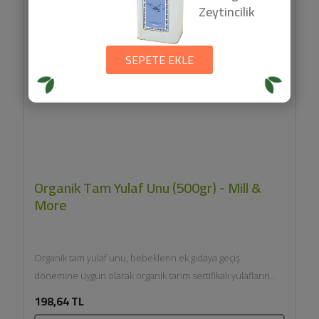
Zeytincilik
SEPETE EKLE
Organik Tam Yulaf Unu (500gr) - Mill &
More
Organik tam yulaf unu, bebeklerin ek gıdaya geçiş
dönemine uygun olarak organik tarım sertifikalı yulafların
özenle öğütülmesiyle...
198,64 TL