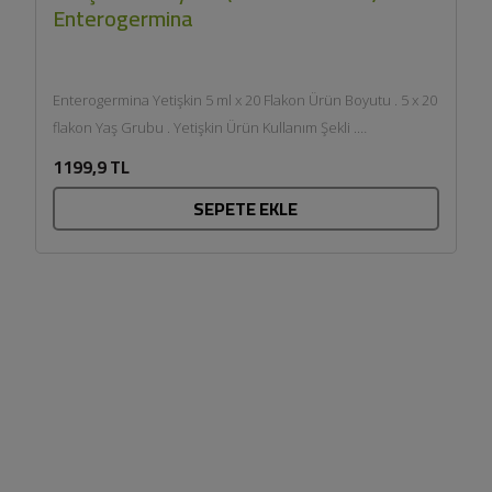
Enterogermina
Enterogermina Yetişkin 5 ml x 20 Flakon Ürün Boyutu . 5 x 20
flakon Yaş Grubu . Yetişkin Ürün Kullanım Şekli .
Kullanmadan...
1199,9 TL
SEPETE EKLE