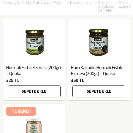
Anasayfa
Süt, Kahvaltılık, Peynir
Kahvaltılıklar
Krem
Fıstık
Çikolata,
Ezmesi
Ezmeler
Hurmalı Fıstık Ezmesi (200gr)
Ham Kakaolu Hurmalı Fıstık
- Quoka
Ezmesi (200gr) - Quoka
325 TL
350 TL
SEPETE EKLE
SEPETE EKLE
TÜKENDİ