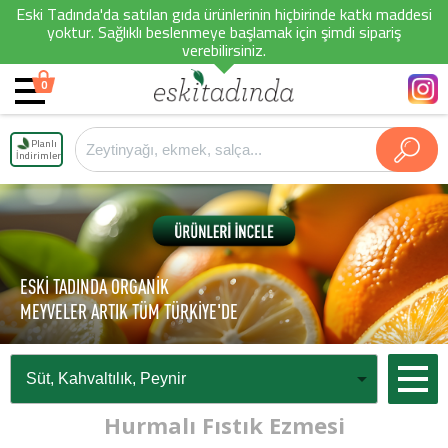
Eski Tadında'da satılan gıda ürünlerinin hiçbirinde katkı maddesi
yoktur. Sağlıklı beslenmeye başlamak için şimdi sipariş
verebilirsiniz.
0
Planlı
İndirimler
ESKİ TADINDA ORGANİK
MEYVELER ARTIK TÜM TÜRKİYE'DE
Hurmalı Fıstık Ezmesi