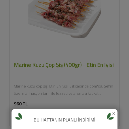
Marine Kuzu Çöp Şiş (400gr) - Etin En İyisi
Marine kuzu çöp şiş, Etin En İyisi, Eskitadinda.com'da. Şef’in
özel marinasyon tarifi ile lezzeti ve aroması kat kat...
960 TL
×
SEPETE EKLE
BU HAFTANIN PLANLI İNDİRİMİ