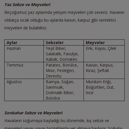
Yaz Sebze ve Meyveleri
Birçoğumuz yaz aylarında yetişen meyveleri çok severiz. Havanın
oldukça sıcak olduğu bu aylarda kavun, karpuz gibi serinletici
meyveleri de bulabiliriz.
Aylar
Sebzeler
Meyveler
Haziran
Yeşil Biber,
Erik, Kayısı, Çilek
Salatalık, Fasulye,
Kabak, Domates
Temmuz
Patates, Börülce,
Kavun, Karpuz,
Mısır, Fesleğen,
Kiraz, Şeftali
Dereotu
Ağustos
Bamya, Soğan,
Mürdüm Eriği,
Sarımsak,
Böğürtlen, Dut,
Dolmalık Biber,
İncir
Börülce
Sonbahar Sebze ve Meyveleri
Havaların soğumaya başladığı bu dönemde, kış sebze ve
meyveleri yavaş yavaş tezgahlarda yer almaya başlıyor. Soğuğa