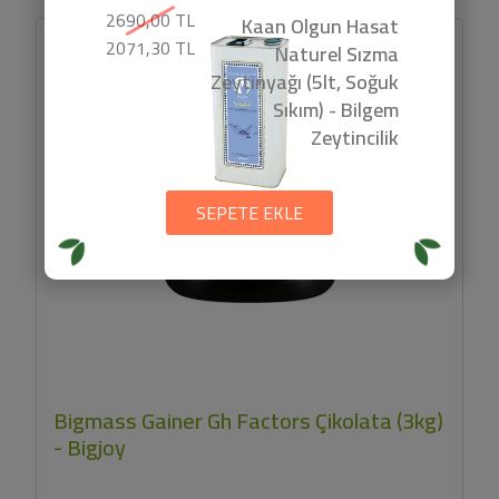
2690,00 TL
Kaan Olgun Hasat
2071,30 TL
Naturel Sızma
Zeytinyağı (5lt, Soğuk
Sıkım) - Bilgem
Zeytincilik
SEPETE EKLE
Bigmass Gainer Gh Factors Çikolata (3kg)
- Bigjoy