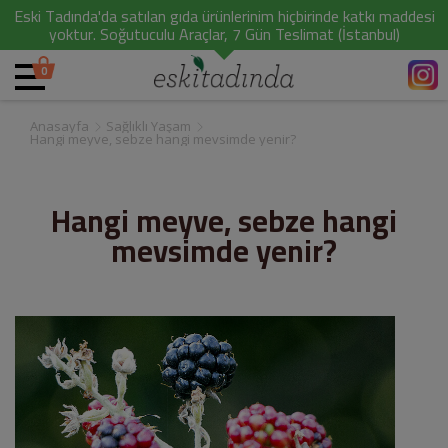
Eski Tadında'da satılan gıda ürünlerinim hiçbirinde katkı maddesi
yoktur. Soğutuculu Araçlar, 7 Gün Teslimat (İstanbul)
0
Anasayfa
Sağlıklı Yaşam
Hangi meyve, sebze hangi mevsimde yenir?
Hangi meyve, sebze hangi
mevsimde yenir?