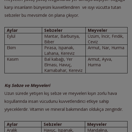
karşı insanların bünyesini kuvvetlendiren
ve ısıyı vücutta tutan
sebzeler bu mevsimde ön plana çıkıyor.
Aylar
Sebzeler
Meyveler
Eylül
Mantar, Barbunya,
Üzüm, İncir, Fındık,
Biber
Ceviz
Ekim
Pırasa, Ispanak,
Armut, Nar, Hurma
Lahana, Kereviz
Kasım
Bal kabağı, Yer
Armut, Ayva,
Elması, Havuç,
Hurma
Karnabahar, Kereviz
Kış Sebze ve Meyveleri
Uzun sürede yetişen kış sebze ve meyveleri kışın zorlu hava
koşullarında insan vücudunu kuvvetlendirici etkiye sahip
yiyeceklerdir. Vitamin ve mineral bakımından oldukça zengindir.
Aylar
Sebzeler
Meyveler
Aralık
Havuç, Ispanak,
Mandalina,