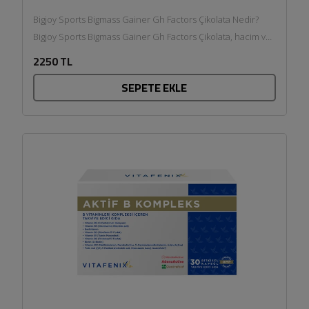
Bigjoy Sports Bigmass Gainer Gh Factors Çikolata Nedir?
Bigjoy Sports Bigmass Gainer Gh Factors Çikolata, hacim ve
kilo...
2250 TL
SEPETE EKLE