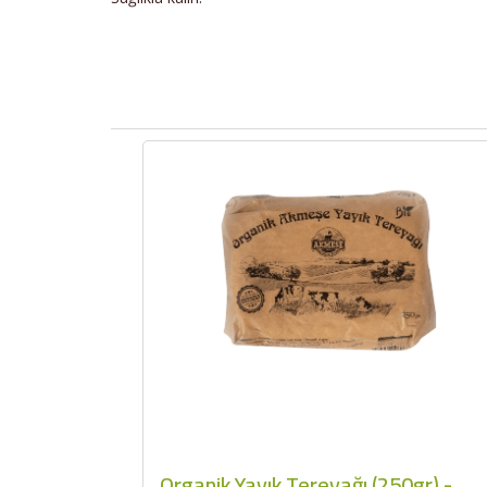
Organik Yayık Tereyağı (250gr) -