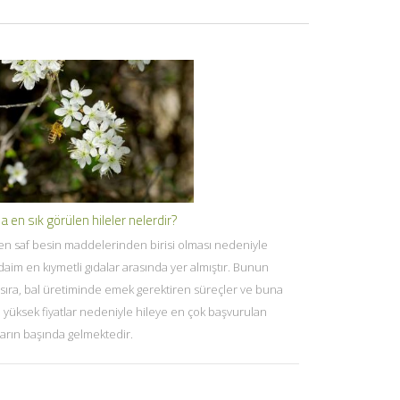
a en sık görülen hileler nelerdir?
 en saf besin maddelerinden birisi olması nedeniyle
daim en kıymetli gıdalar arasında yer almıştır. Bunun
 sıra, bal üretiminde emek gerektiren süreçler ve buna
ı yüksek fiyatlar nedeniyle hileye en çok başvurulan
ların başında gelmektedir.