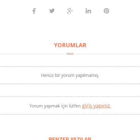
Litre) - AtcaNova
SEPETE EKLE
YORUMLAR
Henüz bir yorum yapılmamış.
giriş yapınız.
Yorum yapmak için lütfen
BENZER YAZILAR