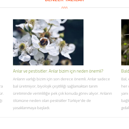
Arılar ve pestisitler: Arılar bizim için neden önemli?
Bald
Arıların varlığı bizim için son derece önemli. Arılar sadece
Bal,
ra
bal üretmiyor, biyolojik çeşitliliği sağlamaktan tarım
her 
ür.
üretiminde verimliliğe pek çok konuda görev alıyor. Arıların
yanı
ği
ölümüne neden olan pestisitler Türkiye'de de
bağl
yasaklanmaya başladı.
gıda