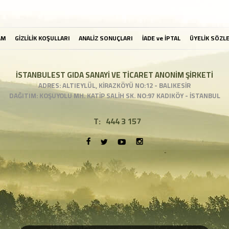
AM
GİZLİLİK KOŞULLARI
ANALİZ SONUÇLARI
İADE ve İPTAL
ÜYELİK SÖZL
İSTANBULEST GIDA SANAYİ VE TİCARET ANONİM ŞİRKETİ
ADRES: ALTIEYLÜL, KİRAZKÖYÜ NO:12 - BALIKESİR
DAĞITIM: KOŞUYOLU MH. KATİP SALİH SK. NO:97 KADIKÖY - İSTANBUL
T:
444 3 157