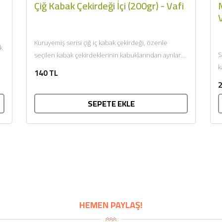
Çiğ Kabak Çekirdeği İçi (200gr) - Vafi
M
Ş
Kuruyemiş serisi çiğ iç kabak çekirdeği, özenle
k
S
seçilen kabak çekirdeklerinin kabuklarından ayrılarak
k
doğal haliyle sunulmasıyla hazırlanır. Kendine...
140 TL
t
2
SEPETE EKLE
BU HAFTANIN PLANLI İNDİRİMİ
2320,00 TL
Sızma Zeytinyağı (2025
HEMEN PAYLAŞ!
2100,00 TL
Yeni Hasat, Güney Ege, 5