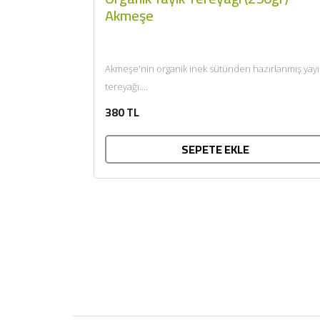
Akmeşe
Akmeşe'nin organik inek sütünden hazırlanmış yayı
tereyağı....
380 TL
SEPETE EKLE