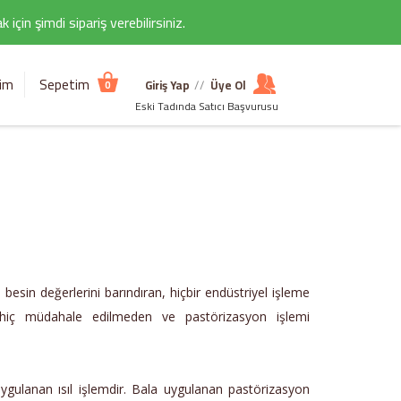
çin şimdi sipariş verebilirsiniz.
şim
Sepetim
Giriş Yap
//
Üye Ol
0
Eski Tadında Satıcı Başvurusu
 besin değerlerini barındıran, hiçbir endüstriyel işleme
a hiç müdahale edilmeden ve pastörizasyon işlemi
ygulanan ısıl işlemdir. Bala uygulanan pastörizasyon