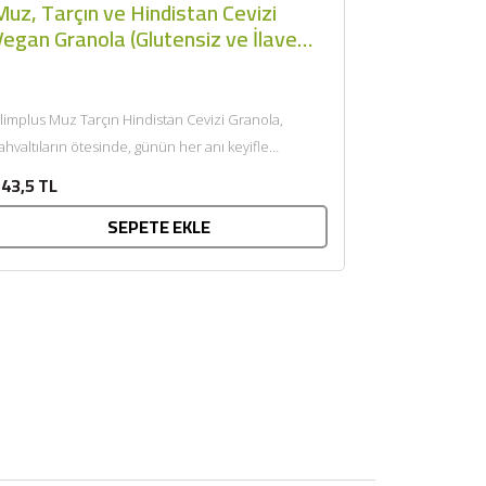
uz, Tarçın ve Hindistan Cevizi
Vegan Granola (Glutensiz ve İlave
ekersiz, 250gr) - Slimplus
limplus Muz Tarçın Hindistan Cevizi Granola,
ahvaltıların ötesinde, günün her anı keyifle
üketebileceğiniz doğal ve sağlıklı bir...
43,5 TL
SEPETE EKLE
×