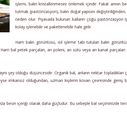
işlemi, balın kristallenmesini önlemek içindir. Fakat arının bel
tutmak (pastörizasyon), balın doğal yapısını değiştirdiğinden
neden olur. Piyasada bulunan balların çoğu pastörizasyon iş
kolay işlenebilir ve paketlenebilir hale gelir.
Ham balın görüntüsü, ısıl işleme tabi tutulan balın görüntüs
m bal petek parçaları, arı poleni, arı sütü veya arı kanat parçaları iç
aynı şey olduğu düşüncesidir. Organik bal, arıların nektar topladıkları 
eredeyse imkansız olduğundan, uzman kişilerin kovan çevresinde geniş b
sla besin içeriği olarak daha güçlüdür. Bu sebeple bal seçiminizde terci