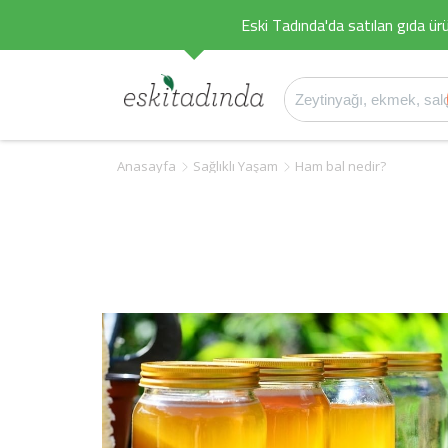
Eski Tadında'da satılan gıda ürü
Anasayfa
Sağlıklı Yaşam
Ham bal nedir?