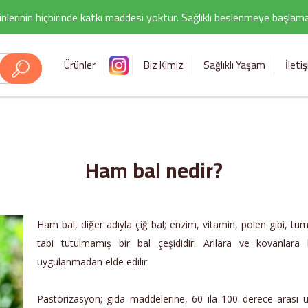
nlerinin hiçbirinde katkı maddesi yoktur. Sağlıklı beslenmeye başlamak i
Ürünler
Biz Kimiz
Sağlıklı Yaşam
İleti
Ham bal nedir?
Ham bal, diğer adıyla çiğ bal; enzim, vitamin, polen gibi, tüm
tabi tutulmamış bir bal çeşididir. Arılara ve kovanlar
uygulanmadan elde edilir.
Pastörizasyon; gıda maddelerine, 60 ila 100 derece arası u