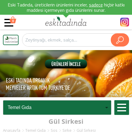
Eski Tadında, üreticilerin ürünlerini inceler,
sadece
hiçbir katkı
maddesi içermeyen gıda ürünlerini sunar.
0
Planlı
İndirimler
ESKİ TADINDA ORGANİK
MEYVELER ARTIK TÜM TÜRKİYE'DE
Gül Sirkesi
Anasayfa
Temel Gıda
Sos
Sirke
Gül Sirkesi