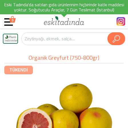
Eski Tadında'da satılan gıda ürünlerinim hiçbirinde katkı maddesi
yoktur. Soğutuculu Araçlar, 7 Gün Teslimat (İstanbul)
0
Planlı
İndirimler
Organik Greyfurt (750-800gr)
TÜKENDİ