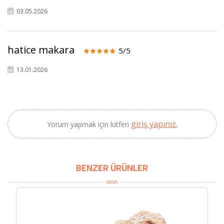
03.05.2026
×
BU HAFTANIN PLANLI İNDİRİMİ
hatice makara
5/5
2690,00 TL
Kaan Olgun Hasat
13.01.2026
2071,30 TL
Naturel Sızma
Zeytinyağı (5lt, Soğuk
Sıkım) - Bilgem
Zeytincilik
giriş yapınız.
Yorum yapmak için lütfen
SEPETE EKLE
BENZER ÜRÜNLER