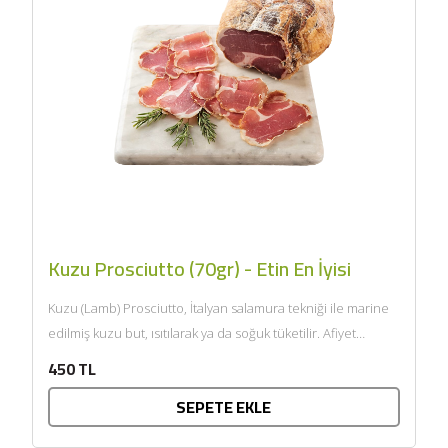
Kuzu Prosciutto (70gr) - Etin En İyisi
Kuzu (Lamb) Prosciutto, İtalyan salamura tekniği ile marine
edilmiş kuzu but, ısıtılarak ya da soğuk tüketilir. Afiyet
olsun....
450 TL
SEPETE EKLE