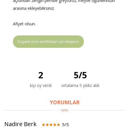
açısından zengin pembe greyfurtu, meyve öğünlerinizin
arasına ekleyebilirsiniz.
Afiyet olsun.
Organik ürün sertifikaları için tıklayınız.
2
5
/
5
kişi oy verdi
ortalama 5 yıldız aldı
YORUMLAR
Nadire Berk
5/5