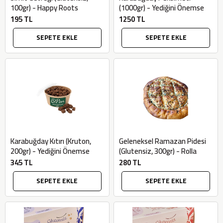
100gr) - Happy Roots
(1000gr) - Yediğini Önemse
195 TL
1250 TL
SEPETE EKLE
SEPETE EKLE
×
Karabuğday Kıtırı (Kruton,
Geleneksel Ramazan Pidesi
BU HAFTANIN PLANLI İNDİRİMİ
200gr) - Yediğini Önemse
(Glutensiz, 300gr) - Rolla
345 TL
280 TL
2690,00 TL
Kaan Olgun Hasat
SEPETE EKLE
SEPETE EKLE
2071,30 TL
Naturel Sızma
Zeytinyağı (5lt, Soğuk
Sıkım) - Bilgem
Zeytincilik