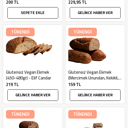
200 TL
229,95 TL
SEPETE EKLE
GELİNCE HABER VER
TÜKENDİ
TÜKENDİ
Glutensiz Vegan Ekmek
Glutensiz Vegan Ekmek
(450-480gr) - Elif Candar
(Mercimek Unundan, Kekikli,
230-250 gr ) - Elif Candar
219 TL
159 TL
GELİNCE HABER VER
GELİNCE HABER VER
TÜKENDİ
TÜKENDİ