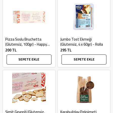
Pizza Soslu Bruchetta
Jumbo Tost Ekmeği
(Glutensiz, 100gr) - Happy
(Glutensiz, 4 x 60gr) - Rolla
Roots
200 TL
295 TL
SEPETE EKLE
SEPETE EKLE
Simit Gevreği (Glutensiz,
Karabuğday Peksimeti