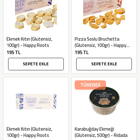
SEPETE EKLE
Ekmek Kıtırı (Glutensiz,
Pizza Soslu Bruchetta
100gr) - Happy Roots
(Glutensiz, 100gr) - Happy
Roots
195 TL
195 TL
SEPETE EKLE
SEPETE EKLE
TÜKENDİ
Ekmek Kıtırı (Glutensiz,
Karabuğday Ekmeği
100gr) - Happy Roots
(Glutensiz, 500gr) - Ridada