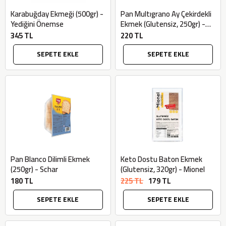
Karabuğday Ekmeği (500gr) -
Pan Multıgrano Ay Çekirdekli
Yediğini Önemse
Ekmek (Glutensiz, 250gr) -
Schar
345 TL
220 TL
SEPETE EKLE
SEPETE EKLE
Pan Blanco Dilimli Ekmek
Keto Dostu Baton Ekmek
(250gr) - Schar
(Glutensiz, 320gr) - Mionel
180 TL
225 TL
179 TL
SEPETE EKLE
SEPETE EKLE