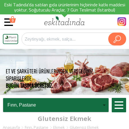
Eski Tadında'da satılan gıda ürünlerinim hiçbirinde katkı maddesi
yoktur. Soğutuculu Araçlar, 7 Gün Teslimat (İstanbul)
0
Planlı
İndirimler
ET VE ŞARKÜTERİ ÜRÜNLERİNDEN VERECEĞİNİZ
SİPARİŞLERDE
BUGÜN TAŞIMA ÜCRETSİZ.
Glutensiz Ekmek
Anasayfa
Fırın, Pastane
Ekmek
Glutensiz Ekmek