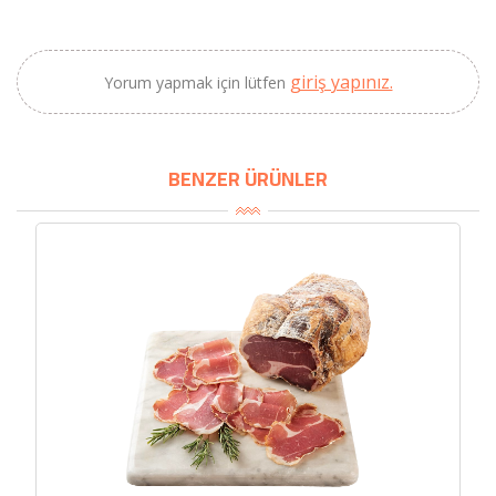
2320,00 TL
Sızma Zeytinyağı
2100,00 TL
(2025 Yeni Hasat,
giriş yapınız.
Yorum yapmak için lütfen
Güney Ege, 5 Litre) -
AtcaNova
BENZER ÜRÜNLER
SEPETE EKLE