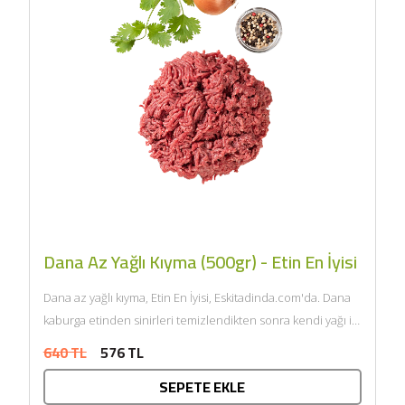
Dana Az Yağlı Kıyma (500gr) - Etin En İyisi
Dana az yağlı kıyma, Etin En İyisi, Eskitadinda.com'da. Dana
kaburga etinden sinirleri temizlendikten sonra kendi yağı ile
çift...
640 TL
576 TL
SEPETE EKLE