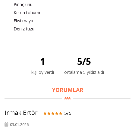
Pirinç unu
Keten tohumu
Ekşi maya
Deniz tuzu
1
5
/
5
kişi oy verdi
ortalama 5 yıldız aldı
YORUMLAR
Irmak Ertör
5/5
×
03.01.2026
BU HAFTANIN PLANLI İNDİRİMİ