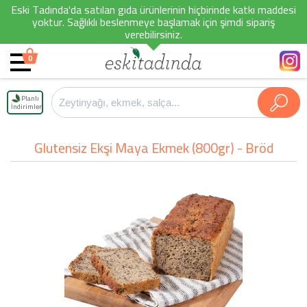
Eski Tadında'da satılan gıda ürünlerinin hiçbirinde katkı maddesi
yoktur. Sağlıklı beslenmeye başlamak için şimdi sipariş
verebilirsiniz.
0
Planlı
İndirimler
Glutensiz Ekşi Maya Ekmek (800gr) - Bröd