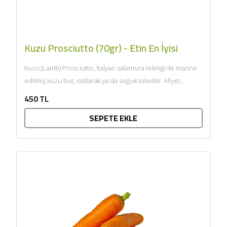
Kuzu Prosciutto (70gr) - Etin En İyisi
Kuzu (Lamb) Prosciutto, İtalyan salamura tekniği ile marine
edilmiş kuzu but, ısıtılarak ya da soğuk tüketilir. Afiyet
olsun....
450 TL
SEPETE EKLE