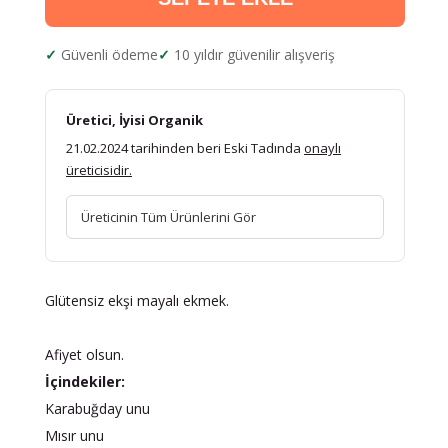
Güvenli ödeme
10 yıldır güvenilir alışveriş
Üretici, İyisi Organik
21.02.2024 tarihinden beri Eski Tadında
onaylı
üreticisidir.
Üreticinin Tüm Ürünlerini Gör
Glütensiz ekşi mayalı ekmek.
Afiyet olsun.
İçindekiler:
Karabuğday unu
Mısır unu