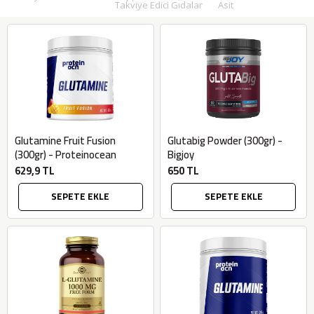
Takviye Edici Gıdalar
Asit
Glutamine Fruit Fusion
Glutabig Powder (300gr) -
(300gr) - Proteinocean
Bigjoy
629,9 TL
650 TL
SEPETE EKLE
SEPETE EKLE