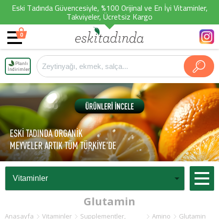
Eski Tadında Güvencesiyle, %100 Orijinal ve En İyi Vitaminler,
Takviyeler, Ücretsiz Kargo
0
Planlı
İndirimler
ESKİ TADINDA ORGANİK
MEYVELER ARTIK TÜM TÜRKİYE'DE
Glutamin
Anasayfa
Vitaminler
Supplementler,
Amino
Glutamin