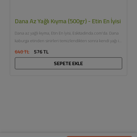
Dana Az Yağlı Kıyma (500gr) - Etin En İyisi
Dana az yağlı kıyma, Etin En İyisi, Eskitadinda.com'da. Dana
kaburga etinden sinirleri temizlendikten sonra kendi yağı ile
çift...
640 TL
576 TL
SEPETE EKLE