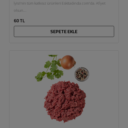
İyisi'nin tüm katkısız ürünleri Eskitadında.com'da. Afiyet
olsun....
60 TL
SEPETE EKLE