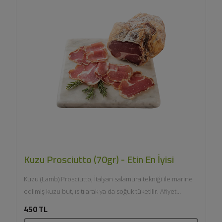
Kuzu Prosciutto (70gr) - Etin En İyisi
Kuzu (Lamb) Prosciutto, İtalyan salamura tekniği ile marine
edilmiş kuzu but, ısıtılarak ya da soğuk tüketilir. Afiyet
olsun....
450 TL