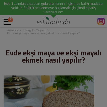
Eski Tadında'da satılan gıda ürünlerinin hiçbirinde katkı maddesi
yoktur. Sağlıklı beslenmeye başlamak için şimdi sipariş
verebilirsiniz.
0
Anasayfa
Sağlıklı Yaşam
Evde ekşi maya ve ekşi mayalı ekmek nasıl yapılır?
Evde ekşi maya ve ekşi mayalı
ekmek nasıl yapılır?