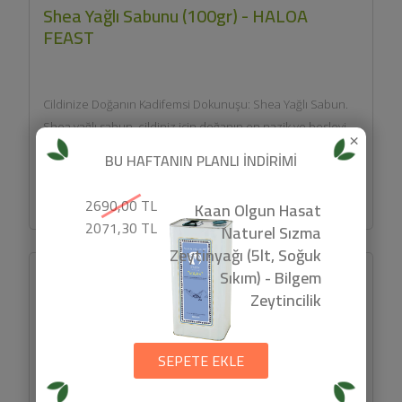
Shea Yağlı Sabunu (100gr) - HALOA
FEAST
Cildinize Doğanın Kadifemsi Dokunuşu: Shea Yağlı Sabun.
Shea yağlı sabun, cildiniz için doğanın en nazik ve besleyici
×
hediyelerinden...
500 TL
BU HAFTANIN PLANLI İNDİRİMİ
SEPETE EKLE
2690,00 TL
Kaan Olgun Hasat
2071,30 TL
Naturel Sızma
Zeytinyağı (5lt, Soğuk
Sıkım) - Bilgem
Zeytincilik
SEPETE EKLE