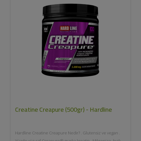
Creatine Creapure (500gr) - Hardline
Hardline Creatine Creapure Nedir? . Glutensiz ve vegan .
Yüzde yüz saf Creapure® marka kreatin . Mikronize, hızlı