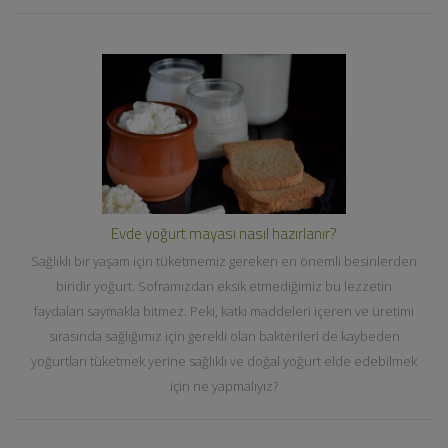
Evde yoğurt mayası nasıl hazırlanır?
Sağlıklı bir yaşam için tüketmemiz gereken en önemli besinlerden
biridir yoğurt. Soframızdan eksik etmediğimiz bu lezzetin
faydaları saymakla bitmez. Peki, katkı maddeleri içeren ve üretimi
sırasında sağlığımız için gerekli olan bakterileri de kaybeden
yoğurtları tüketmek yerine sağlıklı ve doğal yoğurt elde edebilmek
için ne yapmalıyız?