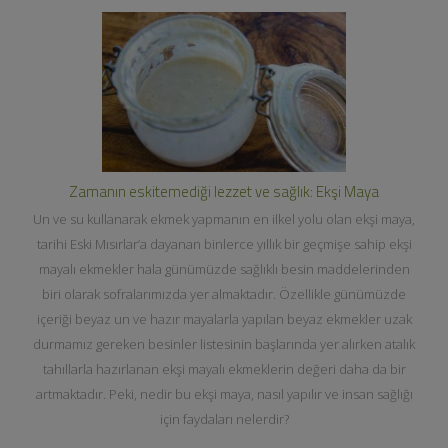
Zamanın eskitemediği lezzet ve sağlık: Ekşi Maya
Un ve su kullanarak ekmek yapmanın en ilkel yolu olan ekşi maya,
tarihi Eski Mısırlar’a dayanan binlerce yıllık bir geçmişe sahip ekşi
mayalı ekmekler hala günümüzde sağlıklı besin maddelerinden
biri olarak sofralarımızda yer almaktadır. Özellikle günümüzde
içeriği beyaz un ve hazır mayalarla yapılan beyaz ekmekler uzak
durmamız gereken besinler listesinin başlarında yer alırken atalık
tahıllarla hazırlanan ekşi mayalı ekmeklerin değeri daha da bir
artmaktadır. Peki, nedir bu ekşi maya, nasıl yapılır ve insan sağlığı
için faydaları nelerdir?