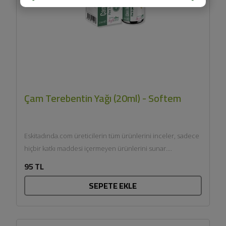
Çam Terebentin Yağı (20ml) - Softem
Eskitadında.com üreticilerin tüm ürünlerini inceler, sadece
hiçbir katkı maddesi içermeyen ürünlerini sunar....
95 TL
SEPETE EKLE