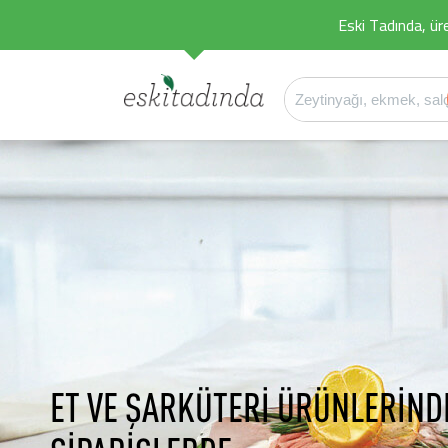
Eski Tadında, üret
ET VE ŞARKÜTERİ ÜRÜNLERİND