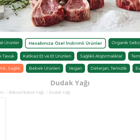
ı Ürünler
Organik Sebz
Hesabınıza Özel İndirimli Ürünler
k Tavuk
Katkısız Et ve Et Ürünleri
Sağlıklı Atıştırmalıklar
Tem
tik, Sağlık
Bebek Ürünleri
Vegan
Deterjan, Temizlik
Ev
Dudak Yağı
eri
Bitkisel Bakım Yağı
Dudak Yağı