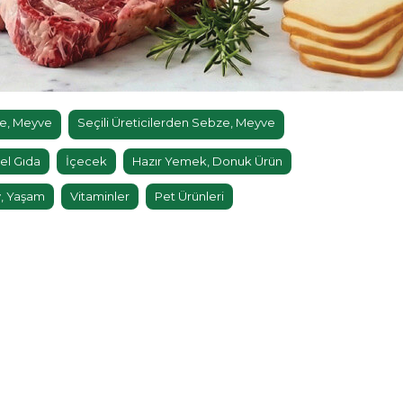
e, Meyve
Seçili Üreticilerden Sebze, Meyve
el Gıda
İçecek
Hazır Yemek, Donuk Ürün
, Yaşam
Vitaminler
Pet Ürünleri