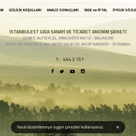
AM
GİZLİLİK KOŞULLARI
ANALİZ SONUÇLARI
İADE ve İPTAL
ÜYELİK SÖZL
İSTANBULEST GIDA SANAYİ VE TİCARET ANONİM ŞİRKETİ
ADRES: ALTIEYLÜL, KİRAZKÖYÜ NO:12 - BALIKESİR
DAĞITIM: KOŞUYOLU MH. KATİP SALİH SK. NO:97 KADIKÖY - İSTANBUL
T:
444 3 157
×
Yasal düzenlemeye uygun çerezler kullanıyoruz.