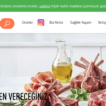
icilerin ürünlerini inceler,
sadece
hiçbir katkı maddesi içermeyen gıda 
Ürünler
Biz Kimiz
Sağlıklı Yaşam
İleti
EN VERECEĞİNİZ