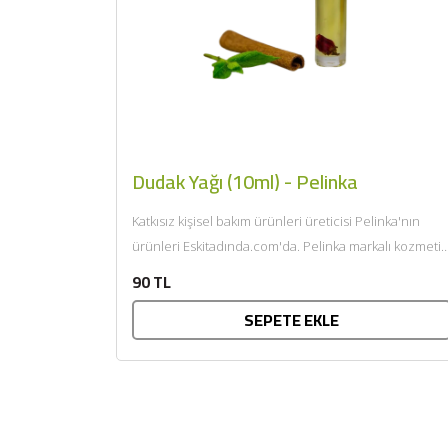
Dudak Yağı (10ml) - Pelinka
Katkısız kişisel bakım ürünleri üreticisi Pelinka'nın
ürünleri Eskitadında.com'da. Pelinka markalı kozmetik
ürünleri T.C. Sağlık Bakanlığı onaylıdır ve...
90 TL
SEPETE EKLE