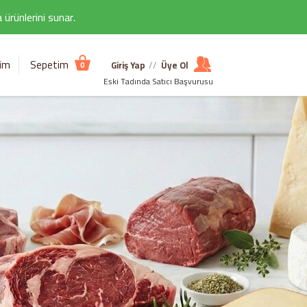
ürünlerini sunar.
şim
Sepetim
Giriş Yap
//
Üye Ol
0
Eski Tadında Satıcı Başvurusu