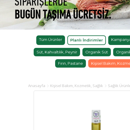
SİPARİŞLERDE
BUGÜN TAŞIMA ÜCRETSİZ.
Tüm Ürünler
Kampanyal
Planlı İndirimler
Süt, Kahvaltılık, Peynir
Organik Süt
Organi
Fırın, Pastane
Kişisel Bakım, Kozme
Anasayfa
Kişisel Bakım, Kozmetik, Sağlık
Sağlık Ürünl