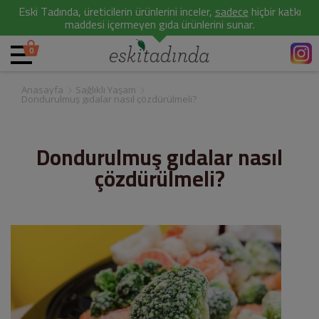
Eski Tadında, üreticilerin ürünlerini inceler,
sadece
hiçbir katkı
maddesi içermeyen gıda ürünlerini sunar.
0
Anasayfa
Sağlıklı Yaşam
Dondurulmuş gıdalar nasıl çözdürülmeli?
Dondurulmuş gıdalar nasıl
çözdürülmeli?