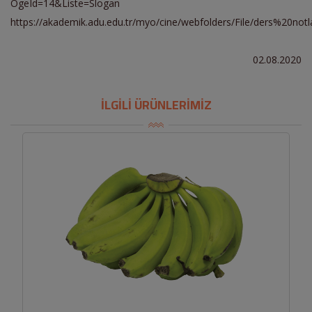
OgeId=14&Liste=Slogan
https://akademik.adu.edu.tr/myo/cine/webfolders/File/ders%20not
02.08.2020
İLGİLİ ÜRÜNLERİMİZ