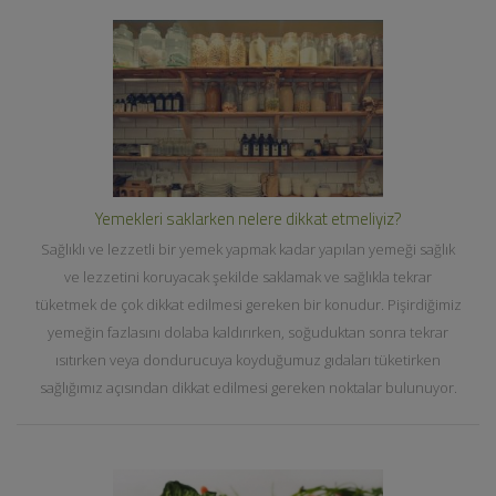
Yemekleri saklarken nelere dikkat etmeliyiz?
Sağlıklı ve lezzetli bir yemek yapmak kadar yapılan yemeği sağlık
ve lezzetini koruyacak şekilde saklamak ve sağlıkla tekrar
tüketmek de çok dikkat edilmesi gereken bir konudur. Pişirdiğimiz
yemeğin fazlasını dolaba kaldırırken, soğuduktan sonra tekrar
ısıtırken veya dondurucuya koyduğumuz gıdaları tüketirken
sağlığımız açısından dikkat edilmesi gereken noktalar bulunuyor.