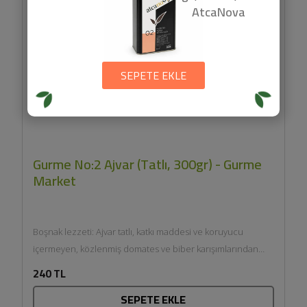
AtcaNova
SEPETE EKLE
Gurme No:2 Ajvar (Tatlı, 300gr) - Gurme
Market
Boşnak lezzeti: Ajvar tatlı, katkı maddesi ve koruyucu
içermeyen, közlenmiş domates ve biber karışımlarından
geleneksel usul ile...
240 TL
SEPETE EKLE