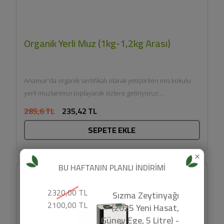
Organik Yerli Muz (1kg-1,2kg Arası)
Anamur'da organik sertifikalı olarak yetiştirilen mis kokulu
yerli muzlarımızı toplayarak sizlere getiriyoruz....
285,6 TL
235,42 TL
SEPETE EKLE
×
BU HAFTANIN PLANLI İNDİRİMİ
2320,00 TL
Sızma Zeytinyağı
2100,00 TL
(2025 Yeni Hasat,
Güney Ege, 5 Litre) -