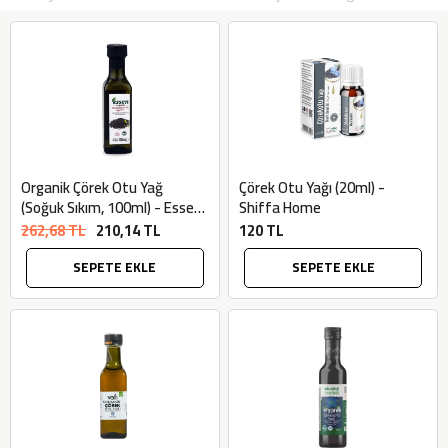
Organik Çörek Otu Yağ
Çörek Otu Yağı (20ml) -
(Soğuk Sıkım, 100ml) - Essen
Shiffa Home
Organik
262,68 TL
210,14 TL
120 TL
SEPETE EKLE
SEPETE EKLE