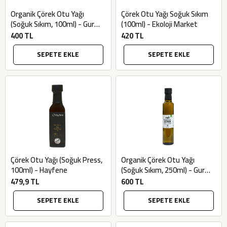
Organik Çörek Otu Yağı
Çörek Otu Yağı Soğuk Sıkım
(Soğuk Sıkım, 100ml) - Gurme
(100ml) - Ekoloji Market
Market
400 TL
420 TL
SEPETE EKLE
SEPETE EKLE
×
Çörek Otu Yağı (Soğuk Press,
Organik Çörek Otu Yağı
BU HAFTANIN PLANLI İNDİRİMİ
100ml) - Hayfene
(Soğuk Sıkım, 250ml) - Gurme
Market
479,9 TL
600 TL
2320,00 TL
Sızma Zeytinyağı
SEPETE EKLE
SEPETE EKLE
2100,00 TL
(2025 Yeni Hasat,
Güney Ege, 5 Litre) -