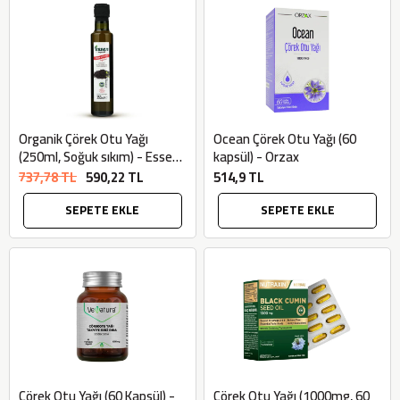
AtcaNova
SEPETE EKLE
Organik Çörek Otu Yağı
Ocean Çörek Otu Yağı (60
(250ml, Soğuk sıkım) - Essen
kapsül) - Orzax
Organik
737,78 TL
590,22 TL
514,9 TL
SEPETE EKLE
SEPETE EKLE
Çörek Otu Yağı (60 Kapsül) -
Çörek Otu Yağı (1000mg, 60