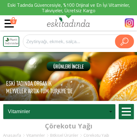
Eski Tadında Güvencesiyle, %100 Orijinal ve En İyi Vitaminler,
Takviyeler, Ücretsiz Kargo
0
Planlı
İndirimler
ESKİ TADINDA ORGANİK
MEYVELER ARTIK TÜM TÜRKİYE'DE
Çörekotu Yağı
Anasayfa
Vitaminler
Bitkisel Ürünler
Çörekotu Yağı