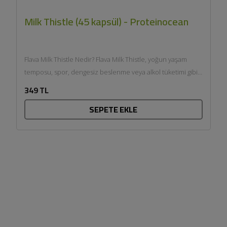
Milk Thistle (45 kapsül) - Proteinocean
Flava Milk Thistle Nedir? Flava Milk Thistle, yoğun yaşam
temposu, spor, dengesiz beslenme veya alkol tüketimi gibi
faktörlerin...
349 TL
SEPETE EKLE