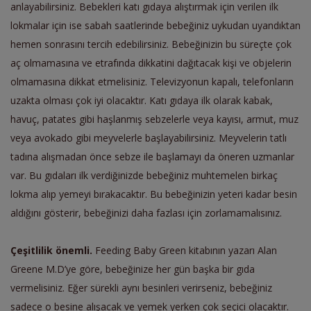
anlayabilirsiniz. Bebekleri katı gıdaya alıştırmak için verilen ilk
lokmalar için ise sabah saatlerinde bebeğiniz uykudan uyandıktan
hemen sonrasını tercih edebilirsiniz. Bebeğinizin bu süreçte çok
aç olmamasına ve etrafında dikkatini dağıtacak kişi ve objelerin
olmamasına dikkat etmelisiniz. Televizyonun kapalı, telefonların
uzakta olması çok iyi olacaktır. Katı gıdaya ilk olarak kabak,
havuç, patates gibi haşlanmış sebzelerle veya kayısı, armut, muz
veya avokado gibi meyvelerle başlayabilirsiniz. Meyvelerin tatlı
tadına alışmadan önce sebze ile başlamayı da öneren uzmanlar
var. Bu gıdaları ilk verdiğinizde bebeğiniz muhtemelen birkaç
lokma alıp yemeyi bırakacaktır. Bu bebeğinizin yeteri kadar besin
aldığını gösterir, bebeğinizi daha fazlası için zorlamamalısınız.
Çeşitlilik önemli.
Feeding Baby Green kitabının yazarı Alan
Greene M.D’ye göre, bebeğinize her gün başka bir gıda
vermelisiniz. Eğer sürekli aynı besinleri verirseniz, bebeğiniz
sadece o besine alışacak ve yemek yerken çok seçici olacaktır.