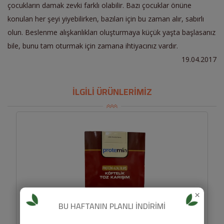
çocukların damak zevki farklı olabilir. Bazı çocuklar önüne
konulan her şeyi yiyebilirken, bazıları için bu zaman alır, sabırlı
olun. Beslenme alışkanlıkları oluşturmaya küçük yaşta başlasanız
bile, bunu tam oturmak için zamana ihtiyacınız vardır.
19.04.2017
İLGİLİ ÜRÜNLERİMİZ
×
BU HAFTANIN PLANLI İNDİRİMİ