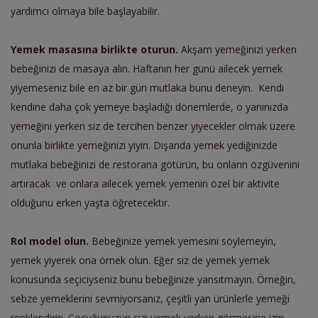
yardımcı olmaya bile başlayabilir.
Yemek masasına birlikte oturun.
Akşam yemeğinizi yerken
bebeğinizi de masaya alın. Haftanın her günü ailecek yemek
yiyemeseniz bile en az bir gün mutlaka bunu deneyin.
Kendi
kendine daha çok yemeye başladığı dönemlerde, o yanınızda
yemeğini yerken siz de tercihen benzer yiyecekler olmak üzere
onunla birlikte yemeğinizi yiyin. Dışarıda yemek yediğinizde
mutlaka bebeğinizi de restorana götürün, bu onların özgüvenini
artıracak
ve onlara ailecek yemek yemenin özel bir aktivite
olduğunu erken yaşta öğretecektir.
Rol model olun.
Bebeğinize yemek yemesini söylemeyin,
yemek yiyerek ona örnek olun. Eğer siz de yemek yemek
konusunda seçiciyseniz bunu bebeğinize yansıtmayın. Örneğin,
sebze yemeklerini sevmiyorsanız, çeşitli yan ürünlerle yemeği
renklendirin. Çocuğunuzun sizi yemek yerken görmesine izin