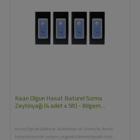
Kaan Olgun Hasat Naturel Sızma
Zeytinyağı (4 adet x 5lt) - Bilgem
Zeytincilik
Kuzey Ege’de Balıkesir, Burhaniye ve Gömeç’te, kendi
behçelerimizde yetişen, organik Edremit/Ayvalık cinsi