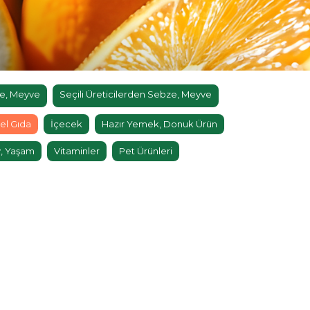
e, Meyve
Seçili Üreticilerden Sebze, Meyve
el Gıda
İçecek
Hazır Yemek, Donuk Ürün
, Yaşam
Vitaminler
Pet Ürünleri