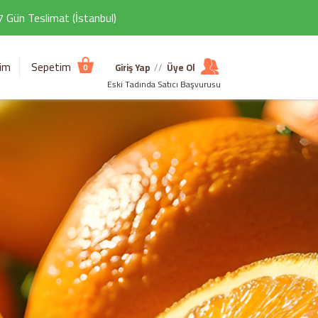
 7 Gün Teslimat (İstanbul)
şim
Sepetim
Giriş Yap
//
Üye Ol
0
Eski Tadında Satıcı Başvurusu