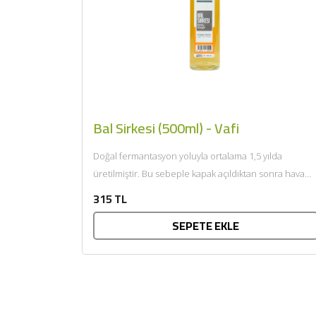
Bal Sirkesi (500ml) - Vafi
Doğal fermantasyon yoluyla ortalama 1,5 yılda
üretilmiştir. Bu sebeple kapak açıldıktan sonra hava
aldığı sürece “sirke anası”...
315 TL
SEPETE EKLE