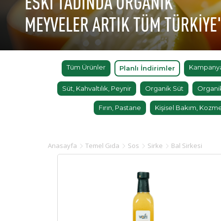
ESKİ TADINDA ORGANİK
MEYVELER ARTIK TÜM TÜRKİYE
Tüm Ürünler
Kampanyal
Planlı İndirimler
Süt, Kahvaltılık, Peynir
Organik Süt
Organi
Fırın, Pastane
Kişisel Bakım, Kozme
Anasayfa
Temel Gıda
Sos
Sirke
Bal Sirkesi