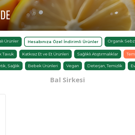
'DE
ı Ürünler
Organik Sebz
Hesabınıza Özel İndirimli Ürünler
k Tavuk
Katkısız Et ve Et Ürünleri
Sağlıklı Atıştırmalıklar
Tem
tik, Sağlık
Bebek Ürünleri
Vegan
Deterjan, Temizlik
Ev
Bal Sirkesi