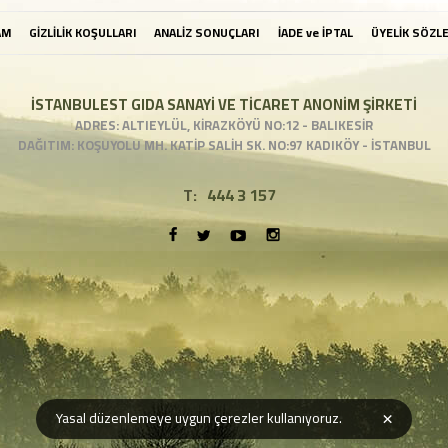
AM
GİZLİLİK KOŞULLARI
ANALİZ SONUÇLARI
İADE ve İPTAL
ÜYELİK SÖZL
İSTANBULEST GIDA SANAYİ VE TİCARET ANONİM ŞİRKETİ
ADRES: ALTIEYLÜL, KİRAZKÖYÜ NO:12 - BALIKESİR
DAĞITIM: KOŞUYOLU MH. KATİP SALİH SK. NO:97 KADIKÖY - İSTANBUL
T:
444 3 157
×
Yasal düzenlemeye uygun çerezler kullanıyoruz.