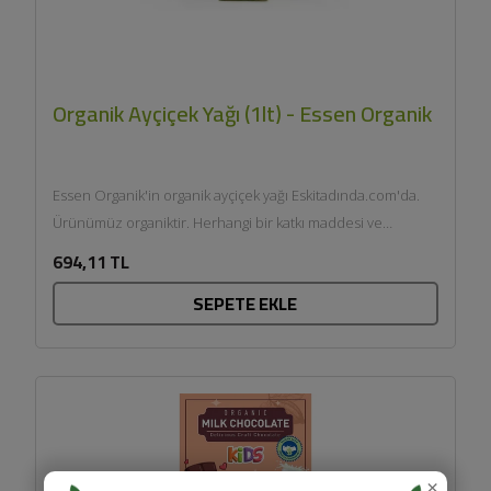
Organik Ayçiçek Yağı (1lt) - Essen Organik
Essen Organik'in organik ayçiçek yağı Eskitadında.com'da.
Ürünümüz organiktir. Herhangi bir katkı maddesi ve
kimyasal içermemektedir. Tarım Bakanlığı onaylıdır.
694,11 TL
ECOCERT tarafından sertifikala......
SEPETE EKLE
×