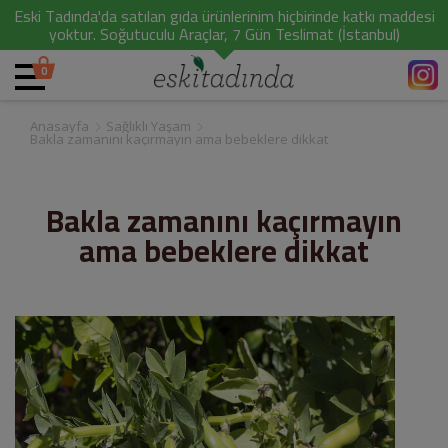
Eski Tadında'da satılan gıda ürünlerinim hiçbirinde katkı maddesi
yoktur. Soğutuculu Araçlar, 7 Gün Teslimat (İstanbul)
0
Anasayfa
Sağlıklı Yaşam
Bakla zamanını kaçırmayın ama bebeklere dikkat
Bakla zamanını kaçırmayın
ama bebeklere dikkat