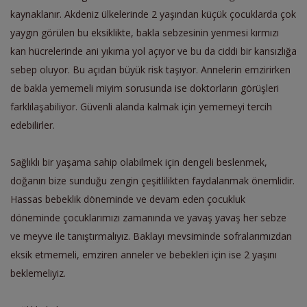
kaynaklanır
.
Akdeniz ülkelerinde 2 yaşından küçük çocuklarda çok
yaygın görülen bu eksiklik
te, bakla sebzesinin yenmesi
kırmızı
kan hücrelerinde
ani
yıkıma yol açıyor ve bu da ciddi
bir kansızlığa
sebep oluyor.
Bu açıdan büyük risk taşıyor.
Annelerin emzirirken
de bakla yememeli miyim sorusunda ise
doktorların görüşleri
farklılaşabiliyor.
Güvenli alanda kalmak için yememeyi tercih
edebilirler.
Sağlıklı bir yaşama s
ahip olabilmek için
dengeli beslenmek,
doğanın bize sunduğu zengin çeşitlilikten faydalanmak
önemlidir.
Hassas bebeklik döneminde ve devam eden
çocukluk
döneminde çocuklarımızı zamanında ve yavaş yavaş her sebze
ve meyve ile
tanıştırmalıyız. Baklayı mevsiminde sofralarımızdan
eksik etmemeli,
emziren anneler ve bebekleri
için ise 2 yaşını
beklemeliyiz.