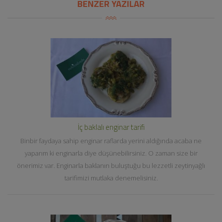
BENZER YAZILAR
İç baklalı enginar tarifi
Binbir faydaya sahip enginar raflarda yerini aldığında acaba ne
yaparım ki enginarla diye düşünebilirsiniz. O zaman size bir
önerimiz var. Enginarla baklanın buluştuğu bu lezzetli zeytinyağlı
tarifimizi mutlaka denemelisiniz.