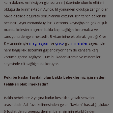
kum dökme, enfeksiyon gibi sorunlar)
üzerinde olumlu etkileri
olduğu da bilinmektedir. Ayrıca
, lif yönünden
oldukça zengin olan
bakla özelikle bağırsak sorunlarının çözümü için tercih edilen bir
besindir. Aynı zamanda iyi bir B vitamini kaynağıyken çok düşük
oranda kolesterol içeren bakla kalp sağlığını korumakta ve
tansiyonu dengelemektedir. B vitaminine ek olarak içerdiği C ve
K vitaminleriyle
magnezyum
ve
çinko
gibi
mineraller
sayesinde
hem bağışıklık sistemini güçlendiriyor hem de kansere karşı
koruma görevi sağlıyor. Tüm bu kadar vitamin ve mineraller
sayesinde cilt sağlığını da koruyor.
Peki bu kadar fay
dalı olan bakla bebeklerin
iz için neden
tehlikeli olabilmektedir?
Bakla bebeklere 2 yaşına kadar kesinlikle yasak sebzeler
arasındadır. Adı fava kelimesinden gelen “favizm” hastalığı
glukoz
6 fosfat dehidrogenaz denilen bir enziminin
eksikliğinden