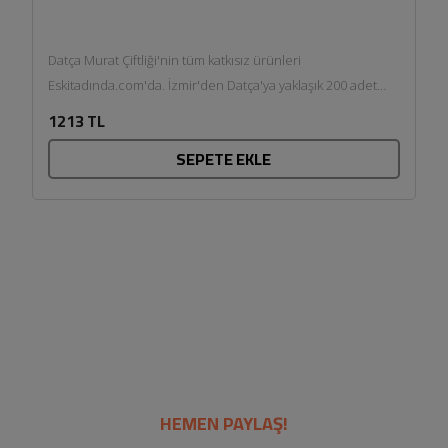
Datça Murat Çiftliği'nin tüm katkısız ürünleri
Eskitadında.com'da. İzmir'den Datça'ya yaklaşık 200 adet
organik zeytin bahçelerinden Aralık ve Kasım...
1213 TL
SEPETE EKLE
HEMEN PAYLAŞ!