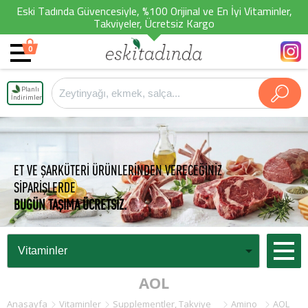
Eski Tadında Güvencesiyle, %100 Orijinal ve En İyi Vitaminler,
Takviyeler, Ücretsiz Kargo
0
Planlı
İndirimler
ET VE ŞARKÜTERİ ÜRÜNLERİNDEN VERECEĞİNİZ
SİPARİŞLERDE
BUGÜN TAŞIMA ÜCRETSİZ.
AOL
Anasayfa
Vitaminler
Supplementler, Takviye
Amino
AOL