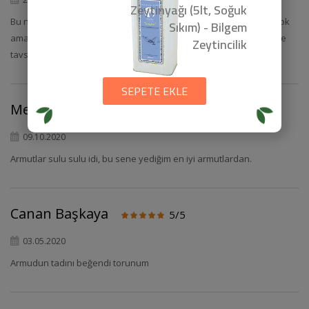
Zeytinyağı (5lt, Soğuk
Bu nasıl bir armut böyle! BAYILDIM!! Ağızda dağılıyor sulu ve tatlı çok
Sıkım) - Bilgem
ama çok lezzetli. Bir sonraki siparişimde daha çok alıcam. Herkese
Zeytincilik
tavsiye ederim.
SEPETE EKLE
Melek
5/5
09.10.2020
Armutlar sulu sulu idi, bu sene yediğim en iyi armutlardan.
Canan Başkaya
5/5
03.05.2020
Armudun tadını beğendi torunum