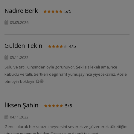
Nadire Berk
5/5
03.05.2026
Gülden Tekin
4/5
05.11.2022
Sulu ve tatlı. Cinsinden öyle görünüyor. Şekilsiz lekeli ama,ince
kabuklu ve tatlı. Sertken değil hafif yumuşayınca yiyeceksiniz. Acele
etmeyin bekleyin😋🤭
İlksen Şahin
5/5
04.11.2022
Genel olarak her sebze meyvesini severek ve güvenerek tükettiğim
için yine memnun kaldım. Taptaze ve özenli teslimat.