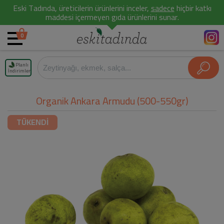
Eski Tadında, üreticilerin ürünlerini inceler,
sadece
hiçbir katkı
maddesi içermeyen gıda ürünlerini sunar.
0
Planlı
İndirimler
Organik Ankara Armudu (500-550gr)
TÜKENDİ