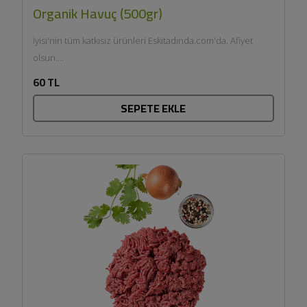
Organik Havuç (500gr)
İyisi'nin tüm katkısız ürünleri Eskitadında.com'da. Afiyet
olsun....
60 TL
SEPETE EKLE