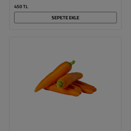
olsun....
450 TL
SEPETE EKLE