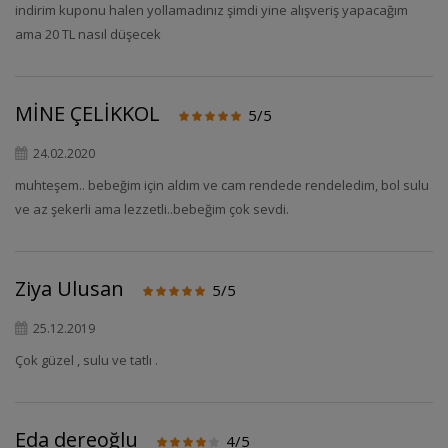
indirim kuponu halen yollamadınız şimdi yine alışveriş yapacağım
ama 20 TL nasıl düşecek
MİNE ÇELİKKOL
5/5
24.02.2020
muhteşem.. bebeğim için aldım ve cam rendede rendeledim, bol sulu
ve az şekerli ama lezzetli..bebeğim çok sevdi.
Ziya Ulusan
5/5
25.12.2019
Çok güzel , sulu ve tatlı .
Eda dereoğlu
4/5