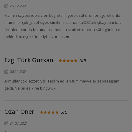
25.12.2021
Kızımın sayesinde sizleri keşfettim, gerek süt ürünleri ,gerek unlu
mamuller çok güzel siyes simitiniz ise harika👏👏tek şikayetim bazı
ürünleri anında bulamamız mesela simit ve manda sütü günlerce
bekledim.teşekkürler iyi ki varsınız❤️
Ezgi Türk Gürkan
5/5
06.11.2021
Armutlar çok lezzetliydi. Teslim edilen tüm meyveler sapasağlam
geldi. Ne bir ezik ne bir çürük.
Ozan Öner
5/5
31.07.2021