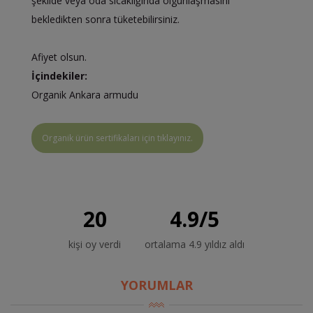
şekilde veya oda sıcaklığında olgunlaşmasını
bekledikten sonra tüketebilirsiniz.
Afiyet olsun.
İçindekiler:
Organik Ankara armudu
Organik ürün sertifikaları için tıklayınız.
20
4.9
/
5
kişi oy verdi
ortalama 4.9 yıldız aldı
YORUMLAR