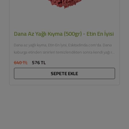
Dana Az Yağlı Kıyma (500gr) - Etin En İyisi
Dana az yağlı kıyma, Etin En İyisi, Eskitadinda.com'da. Dana
kaburga etinden sinirleri temizlendikten sonra kendi yağı ile
çift...
640 TL
576 TL
SEPETE EKLE