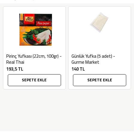
Pirinç Yufkası (22cm, 100gr) -
Günlük Yufka (5 adet) -
Real Thai
Gurme Market
193,5 TL
140 TL
SEPETE EKLE
SEPETE EKLE