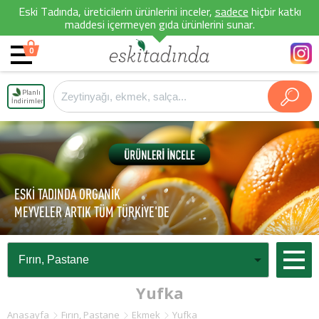
Eski Tadında, üreticilerin ürünlerini inceler,
sadece
hiçbir katkı
maddesi içermeyen gıda ürünlerini sunar.
0
Planlı
İndirimler
ESKİ TADINDA ORGANİK
MEYVELER ARTIK TÜM TÜRKİYE'DE
Yufka
Anasayfa
Fırın, Pastane
Ekmek
Yufka