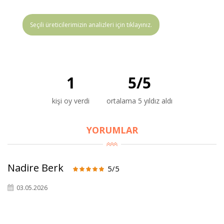
Seçili üreticilerimizin analizleri için tıklayınız.
1
5
/
5
kişi oy verdi
ortalama 5 yıldız aldı
YORUMLAR
Nadire Berk
5/5
03.05.2026
×
BU HAFTANIN PLANLI İNDİRİMİ