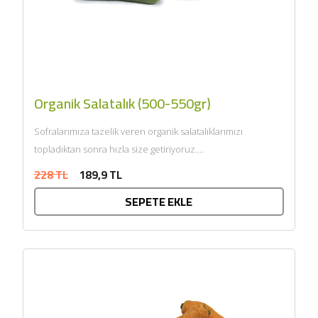
Organik Salatalık (500-550gr)
Sofralarımıza tazelik veren organik salatalıklarımızı
topladıktan sonra hızla size getiriyoruz....
228 TL
189,9 TL
SEPETE EKLE