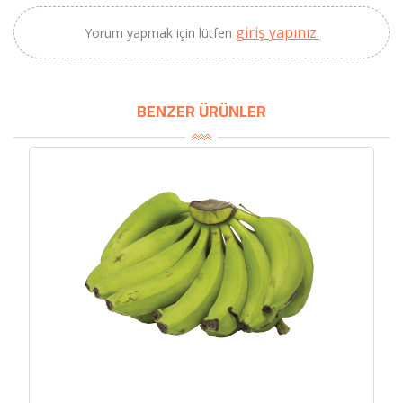
2320,00 TL
Sızma Zeytinyağı
2100,00 TL
giriş yapınız.
Yorum yapmak için lütfen
(2025 Yeni Hasat,
Güney Ege, 5 Litre) -
AtcaNova
BENZER ÜRÜNLER
SEPETE EKLE