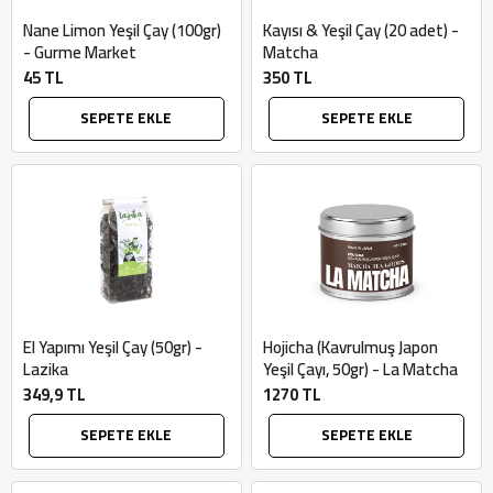
Nane Limon Yeşil Çay (100gr)
Kayısı & Yeşil Çay (20 adet) -
- Gurme Market
Matcha
45 TL
350 TL
SEPETE EKLE
SEPETE EKLE
×
El Yapımı Yeşil Çay (50gr) -
Hojicha (Kavrulmuş Japon
BU HAFTANIN PLANLI İNDİRİMİ
Lazika
Yeşil Çayı, 50gr) - La Matcha
349,9 TL
1270 TL
2320,00 TL
Sızma Zeytinyağı
SEPETE EKLE
SEPETE EKLE
2100,00 TL
(2025 Yeni Hasat,
Güney Ege, 5 Litre) -