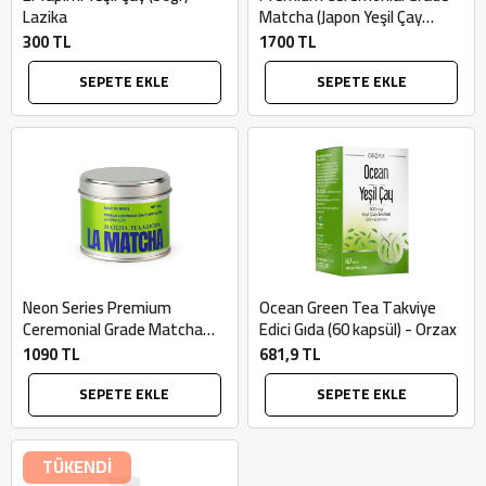
Lazika
Matcha (Japon Yeşil Çay
Tozu, 50gr) - La Matcha
300 TL
1700 TL
SEPETE EKLE
SEPETE EKLE
Neon Series Premium
Ocean Green Tea Takviye
Ceremonial Grade Matcha
Edici Gıda (60 kapsül) - Orzax
(Japon Yeşil Çay Toz, 30gr) -
1090 TL
681,9 TL
La Matcha
SEPETE EKLE
SEPETE EKLE
TÜKENDİ