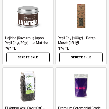
AtcaNova
SEPETE EKLE
Hojicha (Kavrulmuş Japon
Yeşil Çay (100gr) - Datça
Yeşil Çayı, 30gr) - La Matcha
Murat Çiftliği
767 TL
174 TL
SEPETE EKLE
SEPETE EKLE
El Yapımı Yeşil Çay (50gr) -
Premium Ceremonial Grade