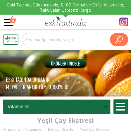
Eski Tadında Güvencesiyle, %100 Orijinal ve En İyi Vitaminler,
Takviyeler, Ücretsiz Kargo
0
Planlı
İndirimler
ESKİ TADINDA ORGANİK
MEYVELER ARTIK TÜM TÜRKİYE'DE
Yeşil Çay Ekstresi
Anasayfa
Vitaminler
Bitkisel Ürünler
Yeşil Çay Ekstresi