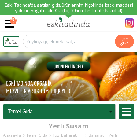
Eski Tadında'da satılan gıda ürünlerinim hiçbirinde katkı maddesi
yoktur. Soğutuculu Araçlar, 7 Gün Teslimat (İstanbul)
0
Planlı
İndirimler
ESKİ TADINDA ORGANİK
MEYVELER ARTIK TÜM TÜRKİYE'DE
Yerli Susam
Anasayfa
Temel Gıda
Tuz, Baharat,
Baharat
Yerli