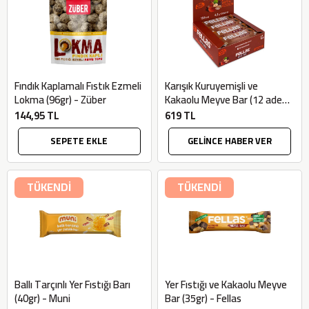
Fındık Kaplamalı Fıstık Ezmeli
Karışık Kuruyemişli ve
Lokma (96gr) - Züber
Kakaolu Meyve Bar (12 adet x
40gr) - Fellas
144,95 TL
619 TL
SEPETE EKLE
GELİNCE HABER VER
TÜKENDİ
TÜKENDİ
Ballı Tarçınlı Yer Fıstığı Barı
Yer Fıstığı ve Kakaolu Meyve
(40gr) - Muni
Bar (35gr) - Fellas