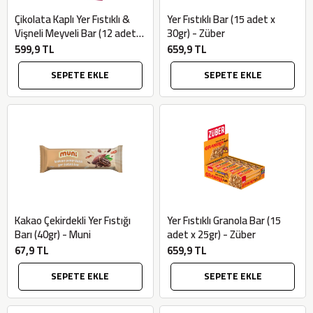
Çikolata Kaplı Yer Fıstıklı &
Yer Fıstıklı Bar (15 adet x
Vişneli Meyveli Bar (12 adet x
30gr) - Züber
35gr) - Delly
599,9 TL
659,9 TL
SEPETE EKLE
SEPETE EKLE
Kakao Çekirdekli Yer Fıstığı
Yer Fıstıklı Granola Bar (15
Barı (40gr) - Muni
adet x 25gr) - Züber
67,9 TL
659,9 TL
SEPETE EKLE
SEPETE EKLE