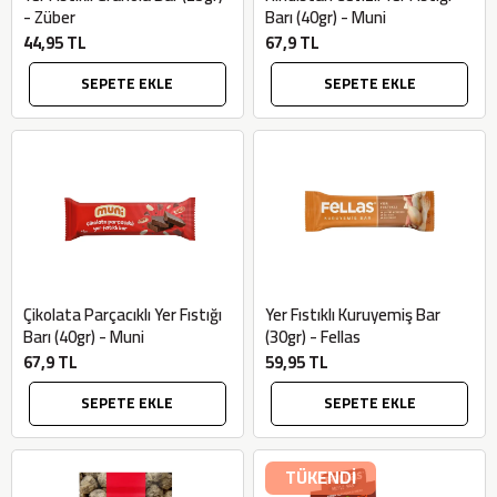
- Züber
Barı (40gr) - Muni
44,95 TL
67,9 TL
SEPETE EKLE
SEPETE EKLE
Çikolata Parçacıklı Yer Fıstığı
Yer Fıstıklı Kuruyemiş Bar
Barı (40gr) - Muni
(30gr) - Fellas
67,9 TL
59,95 TL
SEPETE EKLE
SEPETE EKLE
TÜKENDİ