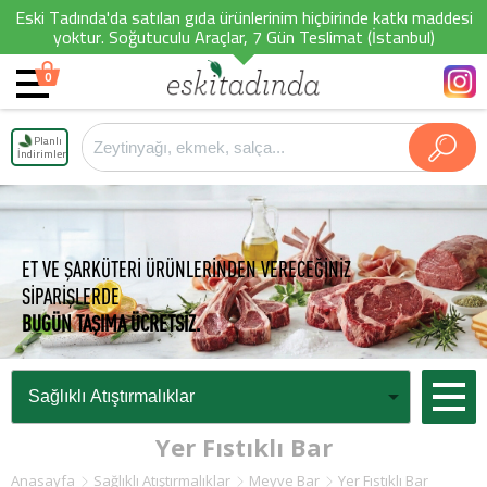
Eski Tadında'da satılan gıda ürünlerinim hiçbirinde katkı maddesi
yoktur. Soğutuculu Araçlar, 7 Gün Teslimat (İstanbul)
0
Planlı
İndirimler
ET VE ŞARKÜTERİ ÜRÜNLERİNDEN VERECEĞİNİZ
SİPARİŞLERDE
BUGÜN TAŞIMA ÜCRETSİZ.
Yer Fıstıklı Bar
Anasayfa
Sağlıklı Atıştırmalıklar
Meyve Bar
Yer Fıstıklı Bar