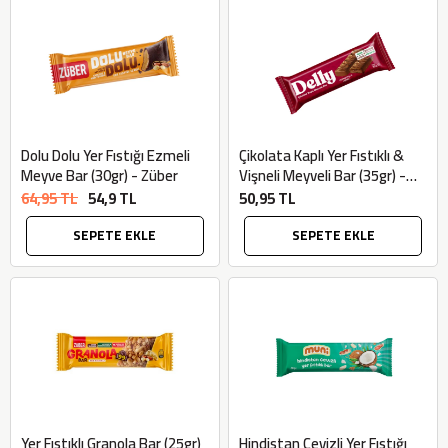
×
Dolu Dolu Yer Fıstığı Ezmeli
Çikolata Kaplı Yer Fıstıklı &
BU HAFTANIN PLANLI İNDİRİMİ
Meyve Bar (30gr) - Züber
Vişneli Meyveli Bar (35gr) -
Delly
64,95 TL
54,9 TL
50,95 TL
2690,00 TL
Kaan Olgun Hasat
SEPETE EKLE
SEPETE EKLE
2071,30 TL
Naturel Sızma
Zeytinyağı (5lt, Soğuk
Sıkım) - Bilgem
Zeytincilik
SEPETE EKLE
Yer Fıstıklı Granola Bar (25gr)
Hindistan Cevizli Yer Fıstığı