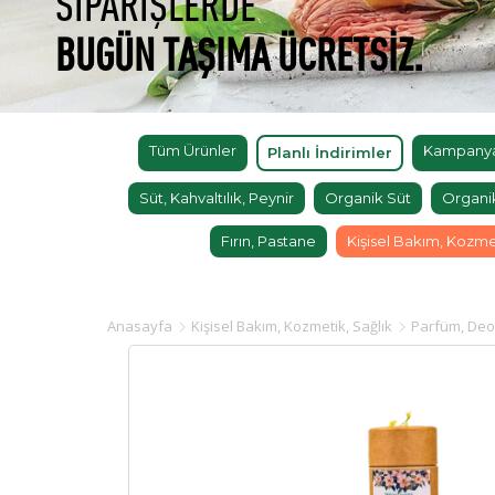
SİPARİŞLERDE
BUGÜN TAŞIMA ÜCRETSİZ.
Tüm Ürünler
Kampanyal
Planlı İndirimler
Süt, Kahvaltılık, Peynir
Organik Süt
Organi
Fırın, Pastane
Kişisel Bakım, Kozme
Anasayfa
Kişisel Bakım, Kozmetik, Sağlık
Parfüm, Deo