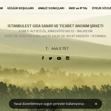
AM
GİZLİLİK KOŞULLARI
ANALİZ SONUÇLARI
İADE ve İPTAL
ÜYELİK SÖZL
İSTANBULEST GIDA SANAYİ VE TİCARET ANONİM ŞİRKETİ
ADRES: ALTIEYLÜL, KİRAZKÖYÜ NO:12 - BALIKESİR
DAĞITIM: KOŞUYOLU MH. KATİP SALİH SK. NO:97 KADIKÖY - İSTANBUL
T:
444 3 157
×
Yasal düzenlemeye uygun çerezler kullanıyoruz.