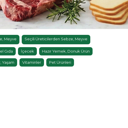
e, Meyve
Seçili Üreticilerden Sebze, Meyve
el Gıda
İçecek
Hazır Yemek, Donuk Ürün
, Yaşam
Vitaminler
Pet Ürünleri