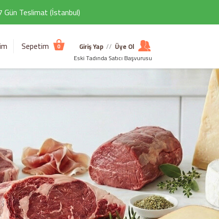
 7 Gün Teslimat (İstanbul)
şim
Sepetim
Giriş Yap
//
Üye Ol
0
Eski Tadında Satıcı Başvurusu