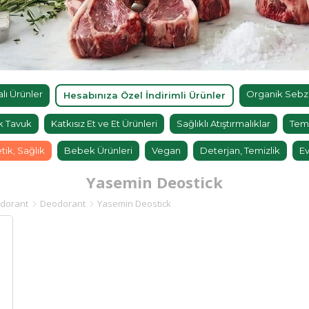
ı Ürünler
Organik Sebz
Hesabınıza Özel İndirimli Ürünler
k Tavuk
Katkısız Et ve Et Ürünleri
Sağlıklı Atıştırmalıklar
Tem
tik, Sağlık
Bebek Ürünleri
Vegan
Deterjan, Temizlik
Ev
Yasemin Deostick
dorant
Deodorant
Yasemin Deostick