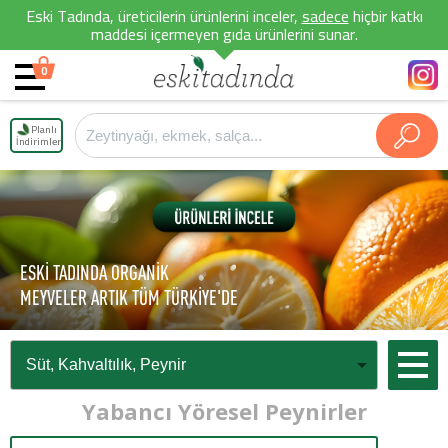
Eski Tadında, üreticilerin ürünlerini inceler,
sadece
hiçbir katkı
maddesi içermeyen gıda ürünlerini sunar.
0
Planlı
İndirimler
ESKİ TADINDA ORGANİK
MEYVELER ARTIK TÜM TÜRKİYE'DE
Yabancı Yöresel Peynirler