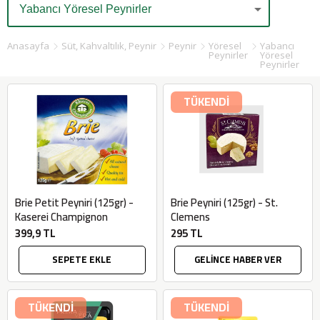
Anasayfa
Süt, Kahvaltılık, Peynir
Peynir
Yöresel
Yabancı
Peynirler
Yöresel
Peynirler
TÜKENDİ
Brie Petit Peyniri (125gr) -
Brie Peyniri (125gr) - St.
Kaserei Champignon
Clemens
399,9 TL
295 TL
SEPETE EKLE
GELİNCE HABER VER
TÜKENDİ
TÜKENDİ