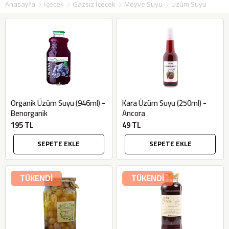
Anasayfa
İçecek
Gazsız İçecek
Meyve Suyu
Üzüm Suyu
Organik Üzüm Suyu (946ml) -
Kara Üzüm Suyu (250ml) -
Benorganik
Ancora
195 TL
49 TL
SEPETE EKLE
SEPETE EKLE
TÜKENDİ
TÜKENDİ