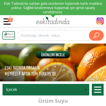
Eski Tadında'da satılan gıda ürünlerinin hiçbirinde katkı maddesi
yoktur. Sağlıklı beslenmeye başlamak için şimdi sipariş
verebilirsiniz.
0
Planlı
İndirimler
ESKİ TADINDA ORGANİK
MEYVELER ARTIK TÜM TÜRKİYE'DE
Üzüm Suyu