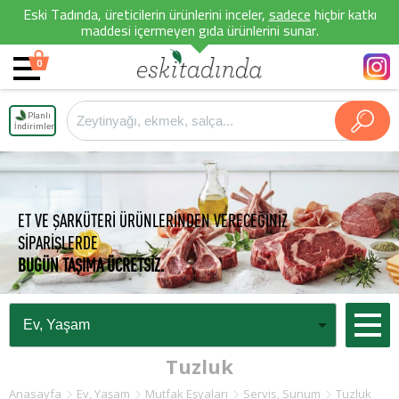
Eski Tadında, üreticilerin ürünlerini inceler,
sadece
hiçbir katkı
maddesi içermeyen gıda ürünlerini sunar.
0
Planlı
İndirimler
ET VE ŞARKÜTERİ ÜRÜNLERİNDEN VERECEĞİNİZ
SİPARİŞLERDE
BUGÜN TAŞIMA ÜCRETSİZ.
Tuzluk
Anasayfa
Ev, Yaşam
Mutfak Eşyaları
Servis, Sunum
Tuzluk