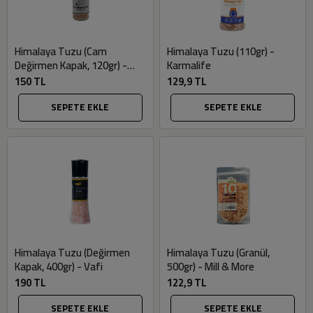
Himalaya Tuzu (Cam
Himalaya Tuzu (110gr) -
Değirmen Kapak, 120gr) -
Karmalife
Vafi
150 TL
129,9 TL
SEPETE EKLE
SEPETE EKLE
Himalaya Tuzu (Değirmen
Himalaya Tuzu (Granül,
Kapak, 400gr) - Vafi
500gr) - Mill & More
190 TL
122,9 TL
SEPETE EKLE
SEPETE EKLE