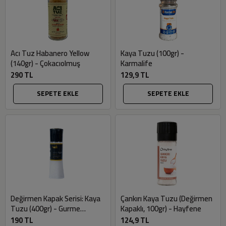
Acı Tuz Habanero Yellow
Kaya Tuzu (100gr) -
(140gr) - Çokacıolmuş
Karmalife
290 TL
129,9 TL
SEPETE EKLE
SEPETE EKLE
Değirmen Kapak Serisi: Kaya
Çankırı Kaya Tuzu (Değirmen
Tuzu (400gr) - Gurme
Kapaklı, 100gr) - Hayfene
Market
190 TL
124,9 TL