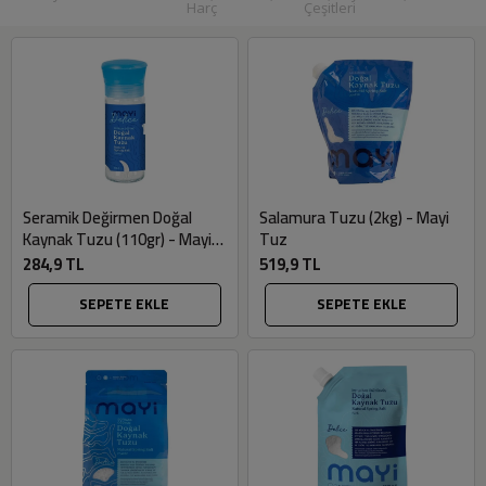
Harç
Çeşitleri
Seramik Değirmen Doğal
Salamura Tuzu (2kg) - Mayi
Kaynak Tuzu (110gr) - Mayi
Tuz
Tuz
284,9 TL
519,9 TL
SEPETE EKLE
SEPETE EKLE