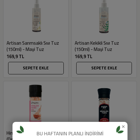
Artisan Sarımsaklı Sıvı Tuz
Artisan Kekikli Sıvı Tuz
(150ml) - Mayi Tuz
(150ml) - Mayi Tuz
169,9 TL
169,9 TL
SEPETE EKLE
SEPETE EKLE
×
Himalaya Pembe Tuz
Himalaya Tuzu (150gr) -
BU HAFTANIN PLANLI İNDİRİMİ
(Değirmen kapaklı, 110gr) -
Proteinocean