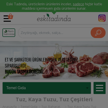
Eski Tadında, üreticilerin ürünlerini inceler,
sadece
hiçbir katkı
maddesi içermeyen gıda ürünlerini sunar.
0
Planlı
İndirimler
ET VE ŞARKÜTERİ ÜRÜNLERİNDEN VERECEĞİNİZ
SİPARİŞLERDE
BUGÜN TAŞIMA ÜCRETSİZ.
Tuz, Kaya Tuzu, Tuz Çeşitleri
Anasayfa
Temel Gıda
Tuz, Baharat,
Tuz, Kaya Tuzu, Tuz