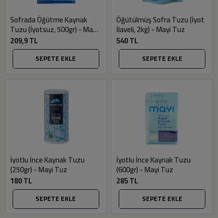
Sofrada Öğütme Kaynak
Öğütülmüş Sofra Tuzu (İyot
Tuzu (İyotsuz, 500gr) - Mayi
İlaveli, 2kg) - Mayi Tuz
Tuz
209,9 TL
540 TL
SEPETE EKLE
SEPETE EKLE
İyotlu İnce Kaynak Tuzu
İyotlu İnce Kaynak Tuzu
(250gr) - Mayi Tuz
(600gr) - Mayi Tuz
180 TL
285 TL
SEPETE EKLE
SEPETE EKLE