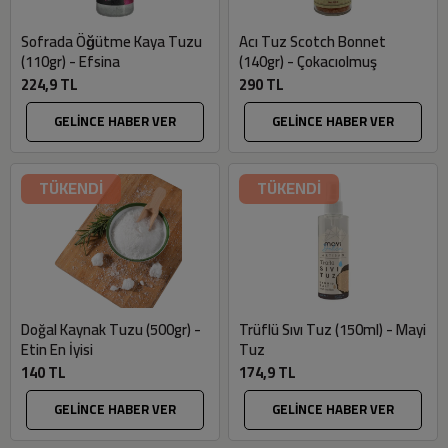
Sofrada Öğütme Kaya Tuzu
Acı Tuz Scotch Bonnet
(110gr) - Efsina
(140gr) - Çokacıolmuş
224,9 TL
290 TL
GELİNCE HABER VER
GELİNCE HABER VER
TÜKENDİ
TÜKENDİ
Doğal Kaynak Tuzu (500gr) -
Trüflü Sıvı Tuz (150ml) - Mayi
Etin En İyisi
Tuz
140 TL
174,9 TL
GELİNCE HABER VER
GELİNCE HABER VER