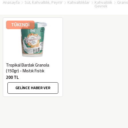
Anasayfa
Süt, Kahvaltılık, Peynir
Kahvaltılıklar
Kahvaltılık
Grano
Gevrek
TÜKENDİ
Tropikal Bardak Granola
(150gr) - Mıstık Fıstık
200 TL
GELİNCE HABER VER