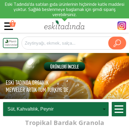
Eski Tadında'da satılan gıda ürünlerinin hiçbirinde katkı maddesi
yoktur. Sağlıklı beslenmeye başlamak için şimdi sipariş
verebilirsiniz.
0
Planlı
İndirimler
ESKİ TADINDA ORGANİK
MEYVELER ARTIK TÜM TÜRKİYE'DE
Tropikal Bardak Granola