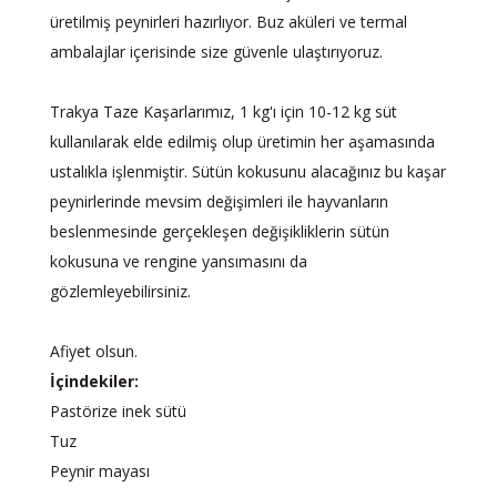
üretilmiş peynirleri hazırlıyor. Buz aküleri ve termal
ambalajlar içerisinde size güvenle ulaştırıyoruz.
Trakya Taze Kaşarlarımız, 1 kg'ı için 10-12 kg süt
kullanılarak elde edilmiş olup üretimin her aşamasında
ustalıkla işlenmiştir. Sütün kokusunu alacağınız bu kaşar
peynirlerinde mevsim değişimleri ile hayvanların
beslenmesinde gerçekleşen değişikliklerin sütün
kokusuna ve rengine yansımasını da
×
gözlemleyebilirsiniz.
BU HAFTANIN PLANLI İNDİRİMİ
Afiyet olsun.
2320,00 TL
Sızma Zeytinyağı
İçindekiler:
2100,00 TL
(2025 Yeni Hasat,
Pastörize inek sütü
Güney Ege, 5 Litre) -
Tuz
AtcaNova
Peynir mayası