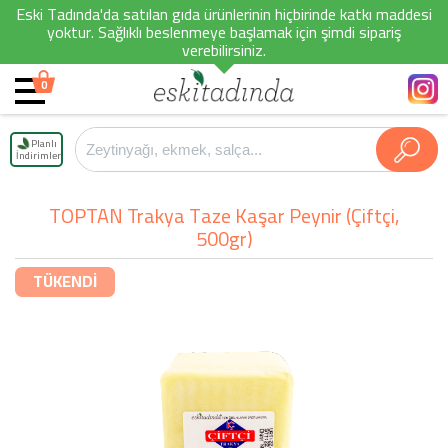
Eski Tadında'da satılan gıda ürünlerinin hiçbirinde katkı maddesi
yoktur. Sağlıklı beslenmeye başlamak için şimdi sipariş
verebilirsiniz.
0
Planlı
İndirimler
TOPTAN Trakya Taze Kaşar Peynir (Çiftçi,
500gr)
TÜKENDİ