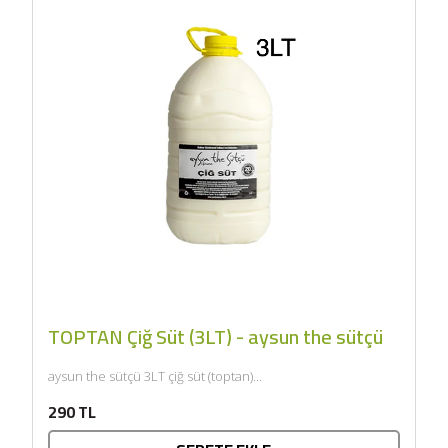
TOPTAN Çiğ Süt (3LT) - aysun the sütçü
aysun the sütçü 3LT çiğ süt (toptan)...
290 TL