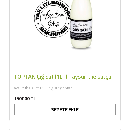
TOPTAN Çiğ Süt (1LT) - aysun the sütçü
aysun the sütçü 1LT çiğ süt (toptan)...
150000 TL
SEPETE EKLE