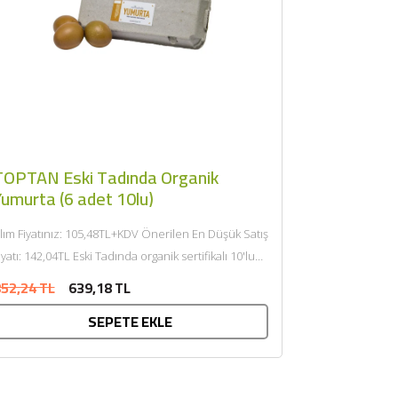
TOPTAN Eski Tadında Organik
Yumurta (6 adet 10lu)
lım Fiyatınız: 105,48TL+KDV Önerilen En Düşük Satış
ı: 142,04TL Eski Tadında organik sertifikalı 10'lu
umurta (6 adet 10'lu)...
52,24 TL
639,18 TL
SEPETE EKLE