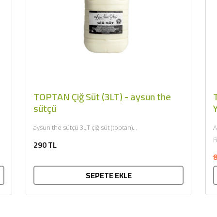
TOPTAN Çiğ Süt (3LT) - aysun the
sütçü
aysun the sütçü 3LT çiğ süt (toptan)...
A
Fiyat
290 TL
y
8
SEPETE EKLE