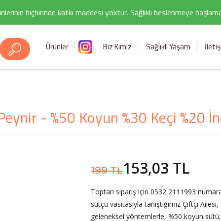
nlerinin hiçbirinde katkı maddesi yoktur. Sağlıklı beslenmeye başlamak i
Ürünler
Biz Kimiz
Sağlıklı Yaşam
İleti
ynir - %50 Koyun %30 Keçi %20 İnek
153,03 TL
199 TL
Toptan sipariş için 0532 2111993 numaralı 
sütçü vasıtasıyla tanıştığımız Çiftçi Ailesi
geleneksel yöntemlerle, %50 koyun sütü,