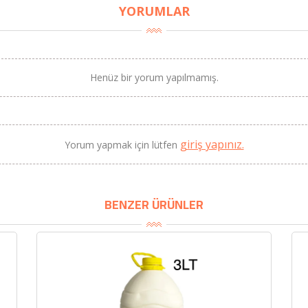
YORUMLAR
Henüz bir yorum yapılmamış.
BU HAFTANIN PLANLI İNDİRİMİ
2320,00 TL
Sızma Zeytinyağı (2025
giriş yapınız.
Yorum yapmak için lütfen
2100,00 TL
Yeni Hasat, Güney Ege, 5
Litre) - AtcaNova
BENZER ÜRÜNLER
SEPETE EKLE