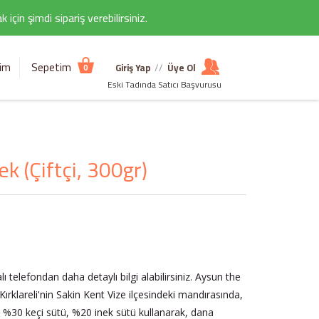
çin şimdi sipariş verebilirsiniz.
şim
Sepetim
Giriş Yap
//
Üye Ol
0
Eski Tadında Satıcı Başvurusu
 (Çiftçi, 300gr)
telefondan daha detaylı bilgi alabilirsiniz. Aysun the
, Kırklareli'nin Sakin Kent Vize ilçesindeki mandırasında,
 %30 keçi sütü, %20 inek sütü kullanarak, dana