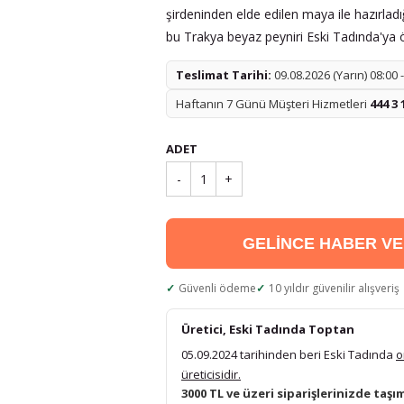
şirdeninden elde edilen maya ile hazırladığ
bu Trakya beyaz peyniri Eski Tadında'ya öz
Teslimat Tarihi:
09.08.2026 (Yarın) 08:00 
Haftanın 7 Günü Müşteri Hizmetleri
444 3 
ADET
-
1
+
GELİNCE HABER V
Güvenli ödeme
10 yıldır güvenilir alışveriş
Üretici, Eski Tadında Toptan
05.09.2024 tarihinden beri Eski Tadında
o
üreticisidir.
3000 TL ve üzeri siparişlerinizde taşı