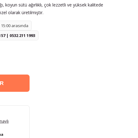
ı, koyun sütü ağırlıklı, çok lezzetli ve yüksek kalitede
el olarak üretilmiştir.
- 15:00 arasında
157 | 0532 211 1993
ER
naylı
ma