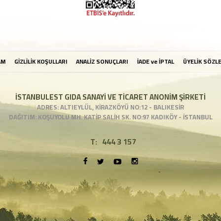
AM
GİZLİLİK KOŞULLARI
ANALİZ SONUÇLARI
İADE ve İPTAL
ÜYELİK SÖZL
İSTANBULEST GIDA SANAYİ VE TİCARET ANONİM ŞİRKETİ
ADRES: ALTIEYLÜL, KİRAZKÖYÜ NO:12 - BALIKESİR
DAĞITIM: KOŞUYOLU MH. KATİP SALİH SK. NO:97 KADIKÖY - İSTANBUL
T:
444 3 157