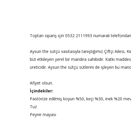
Toptan sipariş için 0532 2111993 numaralı telefondan da
Aysun the sütçü vasıtasıyla tanıştığımız Çiftçi Ailesi, 
bizi etkileyen yerel bir mandıra sahibidir. Katkı mad
üreticidir. Aysun the sütçü sütlerini de işleyen bu mandı
Afiyet olsun.
İçindekiler:
Pastörize edilmiş koyun %50, keçi %30, inek %20 mev
Tuz
Peynir mayası