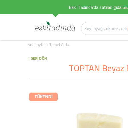
Eski Tadında'da satılan gıda ürü
Anasayfa
Temel Gıda
GERİ DÖN
TOPTAN Beyaz Pe
TÜKENDİ