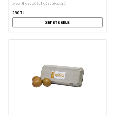
aysun the sütçü 3LT çiğ süt (toptan)...
290 TL
SEPETE EKLE