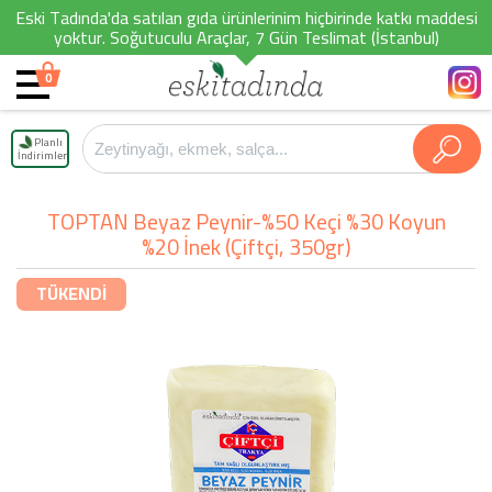
Eski Tadında'da satılan gıda ürünlerinim hiçbirinde katkı maddesi
yoktur. Soğutuculu Araçlar, 7 Gün Teslimat (İstanbul)
0
Planlı
İndirimler
TOPTAN Beyaz Peynir-%50 Keçi %30 Koyun
%20 İnek (Çiftçi, 350gr)
TÜKENDİ