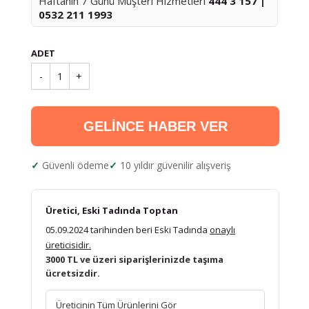
Haftanın 7 Günü Müşteri Hizmetleri
444 3 157 |
0532 211 1993
ADET
-
1
+
GELİNCE HABER VER
Güvenli ödeme
10 yıldır güvenilir alışveriş
Üretici, Eski Tadında Toptan
05.09.2024 tarihinden beri Eski Tadında
onaylı
üreticisidir.
3000 TL ve üzeri siparişlerinizde taşıma
ücretsizdir.
Üreticinin Tüm Ürünlerini Gör