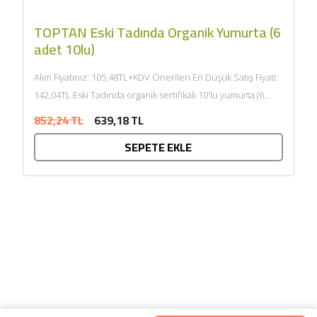
TOPTAN Eski Tadında Organik Yumurta (6
adet 10lu)
Alım Fiyatınız: 105,48TL+KDV Önerilen En Düşük Satış Fiyatı:
142,04TL Eski Tadında organik sertifikalı 10'lu yumurta (6
adet 10'lu)...
852,24 TL
639,18 TL
SEPETE EKLE