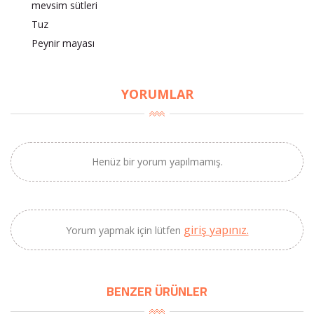
mevsim sütleri
Tuz
Peynir mayası
×
BU HAFTANIN PLANLI İNDİRİMİ
YORUMLAR
2690,00 TL
Kaan Olgun Hasat
2071,30 TL
Naturel Sızma
Zeytinyağı (5lt, Soğuk
Henüz bir yorum yapılmamış.
Sıkım) - Bilgem
Zeytincilik
SEPETE EKLE
giriş yapınız.
Yorum yapmak için lütfen
BENZER ÜRÜNLER