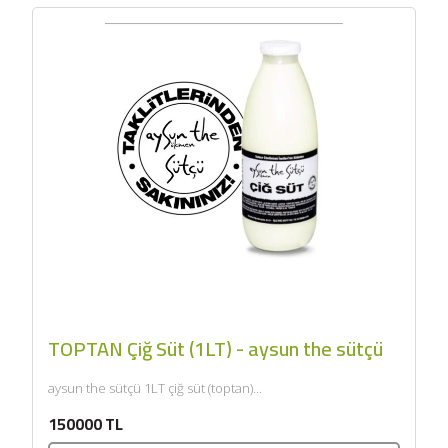
TOPTAN Çiğ Süt (1LT) - aysun the sütçü
aysun the sütçü 1LT çiğ süt (toptan)...
150000 TL