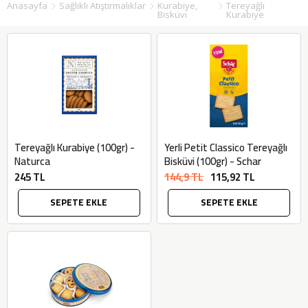
Anasayfa
Sağlıklı Atıştırmalıklar
Kurabiye,
Tereyağlı
Bisküvi
Kurabiye
Tereyağlı Kurabiye (100gr) -
Yerli Petit Classico Tereyağlı
Naturca
Bisküvi (100gr) - Schar
245 TL
144,9 TL
115,92 TL
SEPETE EKLE
SEPETE EKLE