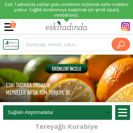
Eski Tadında'da satılan gıda ürünlerinin hiçbirinde katkı maddesi
yoktur. Sağlıklı beslenmeye başlamak için şimdi sipariş
verebilirsiniz.
0
Planlı
İndirimler
ESKİ TADINDA ORGANİK
MEYVELER ARTIK TÜM TÜRKİYE'DE
Tereyağlı Kurabiye