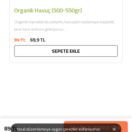
Organik Havuç (500-550gr)
Organik topraklarda yetişmiş havuçları toplamaya başladık,
taze taze evinize getiriyoruz....
84 TL
69,9 TL
SEPETE EKLE
89 TL
×
Yasal düzenlemeye uygun çerezler kullanıyoruz.
GELİNCE HABER VER